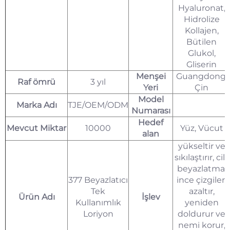
Hyaluronat,
Hidrolize
Kollajen,
Bütilen
Glukol,
Gliserin
Menşei
Guangdong,
Raf ömrü
3 yıl
Yeri
Çin
Model
Marka Adı
TJE/OEM/ODM
Numarası
Hedef
Mevcut Miktar
10000
Yüz, Vücut
alan
yükseltir ve
sıkılaştırır, cilt
beyazlatma,
377 Beyazlatıcı
ince çizgileri
Tek
azaltır,
Ürün Adı
İşlev
Kullanımlık
yeniden
Loriyon
doldurur ve
nemi korur,