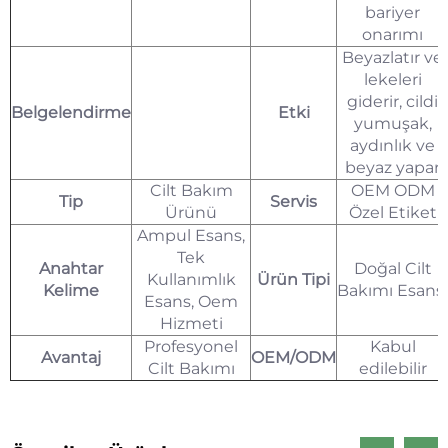
bariyer
onarımı
Beyazlatır ve
lekeleri
giderir, cildi
Belgelendirme
Etki
yumuşak,
aydınlık ve
beyaz yapar
Cilt Bakım
OEM ODM
Tip
Servis
Ürünü
Özel Etiket
Ampul Esans,
Tek
Anahtar
Doğal Cilt
Kullanımlık
Ürün Tipi
Kelime
Bakımı Esansı
Esans, Oem
Hizmeti
Profesyonel
Kabul
Avantaj
OEM/ODM
Cilt Bakımı
edilebilir