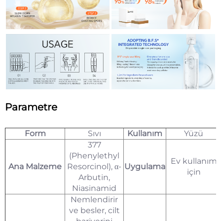
Parametre
Form
Sıvı
Kullanım
Yüzü
377
(Phenylethyl
Ev kullanım
Ana Malzeme
Resorcinol), α-
Uygulama
için
Arbutin,
Niasinamid
Nemlendirir
ve besler, cilt