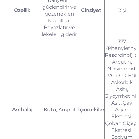
bariyerini
güçlendirir ve
Özellik
Cinsiyet
Dişi
gözenekleri
küçültür,
Beyazlatır ve
lekeleri giderir
377
(Phenylethyl
Resorcinol), α-
Arbutin,
Niasinamid,
VC (3-O-Etil
Askorbik
Asit),
Glycyrrhetinic
Asit, Çay
Ambalaj
Kutu, Ampul
İçindekiler
Ağacı
Ekstresi,
Çoban Çiçeği
Ekstresi,
Sodyum