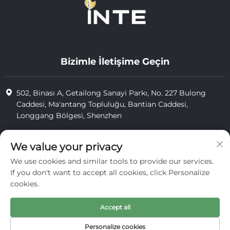
Bizimle İletişime Geçin
502, Binası A, Getailong Sanayi Parkı, No. 227 Bulong
Caddesi, Ma'antang Topluluğu, Bantian Caddesi,
Longgang Bölgesi, Shenzhen
+86-13823773549
We value your privacy
[email protected]
We use cookies and similar tools to provide our services.
If you don't want to accept all cookies, click Personalize
cookies.
Telif Hakkı © 2025 Inte Cosmetics (shenzhen) Co., Ltd. tarafından
saklıdır.
Accept all
gizlilik
Personalize cookies