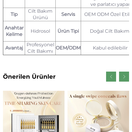
ve parlatıcı yapar
Cilt Bakım
Tip
Servis
OEM ODM Özel Etik
Ürünü
Anahtar
Hidrosol
Ürün Tipi
Doğal Cilt Bakımı
Kelime
Profesyonel
Avantaj
OEM/ODM
Kabul edilebilir
Cilt Bakımı
Önerilen Ürünler