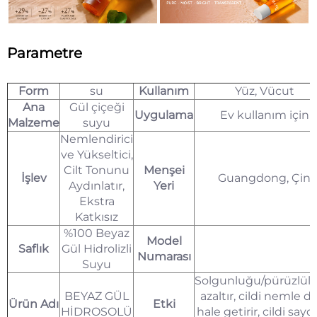
Parametre
Form
su
Kullanım
Yüz, Vücut
Ana
Gül çiçeği
Uygulama
Ev kullanım için
Malzeme
suyu
Nemlendirici
ve Yükseltici,
Cilt Tonunu
Menşei
İşlev
Guangdong, Çin
Aydınlatır,
Yeri
Ekstra
Katkısız
%100 Beyaz
Model
Saflık
Gül Hidrolizli
Numarası
Suyu
Solgunluğu/pürüzlül
BEYAZ GÜL
azaltır, cildi nemle d
Ürün Adı
Etki
HİDROSOLÜ
hale getirir, cildi say