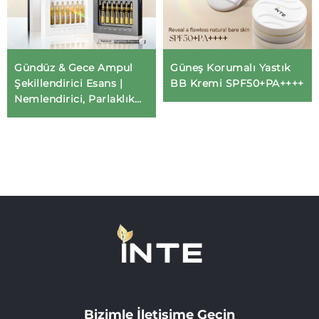
Gündüz & Gece Ampul
Güneş Korumalı Yastık
Şekillendirici Esans |
BB Kremi SPF50+PA++++
Nemlendirici, Parlaklık
Verici ve Yaşlanmaya
Karşı Serum | OEM/ODM
Bizimle İletişime Geçin