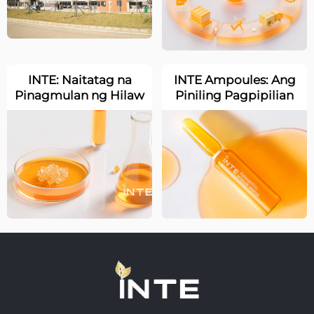
Epektibong
Paglulunsad
INTE: Naitatag na
INTE Ampoules: Ang
Pinagmulan ng Hilaw
Piniling Pagpipilian
na Materyales –
para sa Skincare na
Nakikipagtulungan
Sumusunod sa Mga
sa mga
Pamantayan ng
Pandaigdigang
Medikal na Kalidad
Premium na Supplier
upang Itatag ang
Matibay na Saligan
para sa Kalidad ng
Produkto