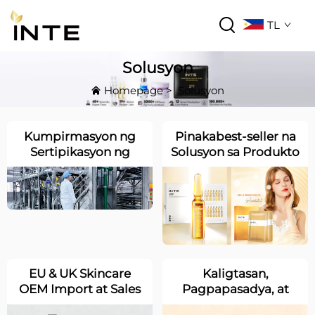
TL
Solusyon
Homepage
>
Solusyon
Kumpirmasyon ng
Pinakabest-seller na
Sertipikasyon ng
Solusyon sa Produkto
CPNP at Gabay sa
na Nagtatampok ng
Pagkakasunod-sunod
Top 10 na Trending na
sa Pamantayan
Sangkap sa Europa at
Hilagang Amerika
EU & UK Skincare
Kaligtasan,
OEM Import at Sales
Pagpapasadya, at
Solution
Pagkakasunod-sunod