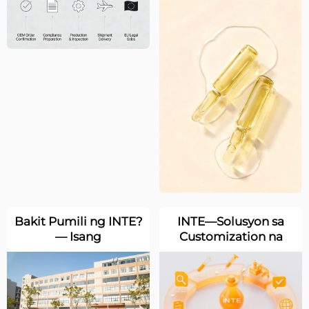
sa Regulasyon: Bakit
Pinipili ng mga
Global na Beauty
Salon na Off-line ang
mga Ampoule ng
INTE
Bakit Pumili ng INTE?
INTE—Solusyon sa
— Isang
Customization na
Pinagkakatiwalaang
OEM: Propesyonal na
Pagpipilian para sa
Buong Proseso,
Scientific Skincare
Pagpapalakas ng
mga Brand para sa