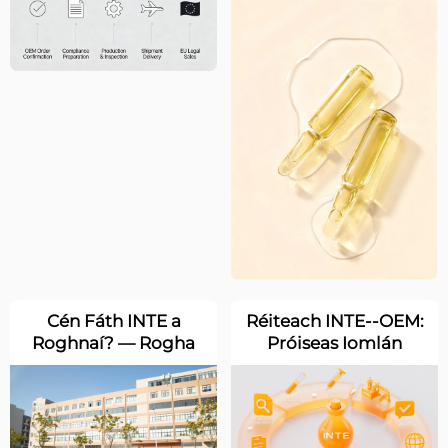
AE agus an Ríocht
a Roghnaíonn Salons
Aontaithe
Ailéir Dílínte
Domhanda INTE
Ampoules
Cén Fáth INTE a
Réiteach INTE--OEM:
Roghnaí? — Rogha
Próiseas Iomlán
Oidhrithe do
Ghairmiúil, Ag
Chuidrithe Eolaíochta
Cumhachtú
Brandanna chun
Tionscail Éifeachtach