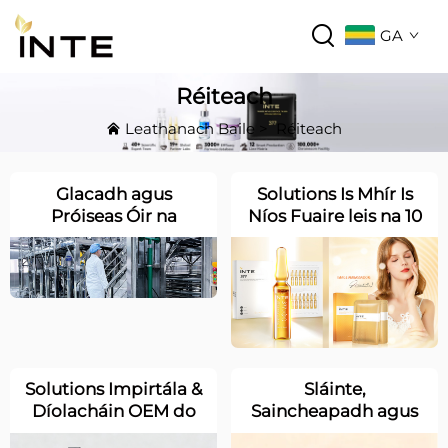
GA
Réiteach
Leathanach Baile
>
Réiteach
Glacadh agus
Solutions Is Mhír Is
Próiseas Óir na
Níos Fuaire leis na 10
hAontachta um
Ingreadiunt Is
Teastas CPNP &
Coitianta in Eorpa
Treoracha
agus Meiriceá
Comhlíonachta
Thuaidh
Solutions Impirtála &
Sláinte,
Díolacháin OEM do
Saincheapadh agus
Chraiceann-úsáid in
Comhlacht: Cén fáth