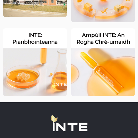
a Sheoladh
INTE:
Ampúil INTE: An
Pianbhointeanna
Rogha Chré-umaidh
Oibre Inmheasctha –
le Caighdeáin Leighis
Comhpháirtíocht le
Soláthraitheoirí
Reatha Domhanda
chun Bunaithe
Soladach a Thógáil
do Chaidhmhacht an
Táirge