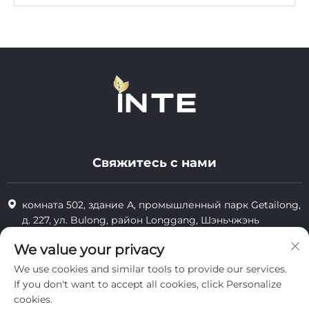
Свяжитесь с нами
комната 502, здание А, промышленный парк Getailong,
д. 227, ул. Bulong, район Longgang, Шэньчжэнь
+86-13823773549
We value your privacy
We use cookies and similar tools to provide our services.
[email protected]
If you don't want to accept all cookies, click Personalize
cookies.