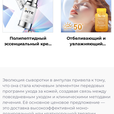
Полипептидный
Отбеливающий и
эссенциальный крем
увлажняющий
для кожи вокруг глаз
солнцезащитный
лосьон SPF50+ PA++++
(пробный размер)
Эволюция сыворотки в ампулах привела к тому,
что она стала ключевым элементом передовых
программ ухода за кожей, создавая связь между
повседневным уходом и клиническими методами
лечения. Её основное ценовое предложение —
это доставка высокоэффективной моно-
дозированной или краткосрочной терапии,