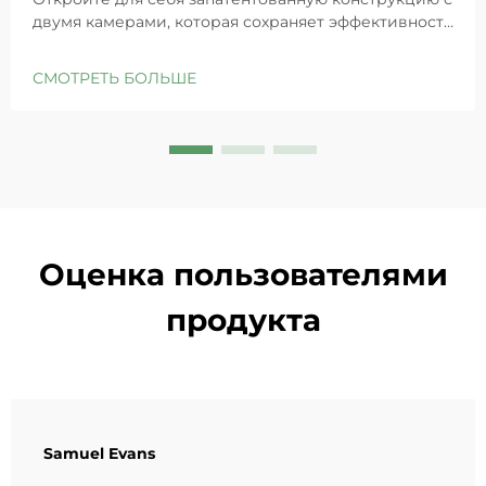
двумя камерами, которая сохраняет эффективность
GHK-Cu для максимального восстановления кожи.
Глубоко увлажняет, снимает раздражение и
СМОТРЕТЬ БОЛЬШЕ
восстанавливает барьеры чувствительной кожи.
Попробуйте решение «Маленькая синяя камера»
уже сегодня.
Оценка пользователями
продукта
Samuel Evans