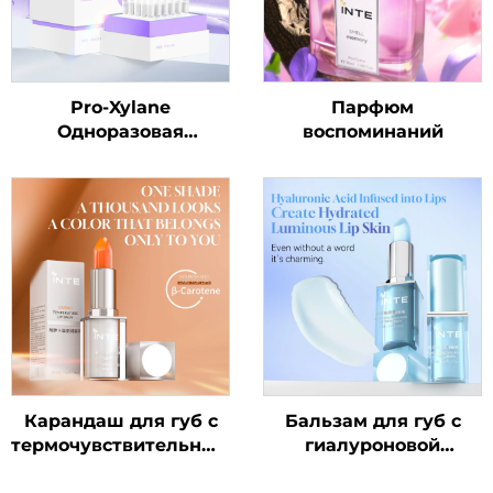
Pro-Xylane
Парфюм
Одноразовая
воспоминаний
ампульная сыворотка
Карандаш для губ с
Бальзам для губ с
термочувствительным
гиалуроновой
эффектом "Морковь"
кислотой