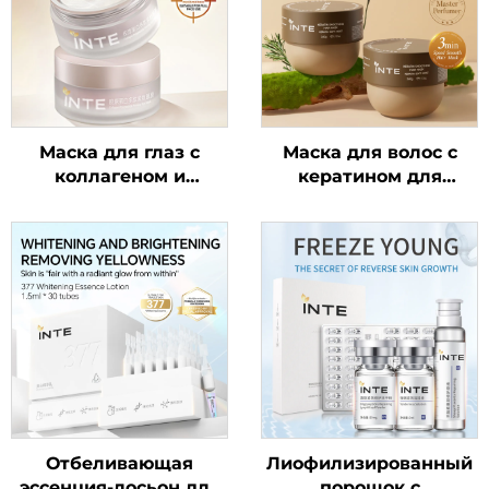
Маска для глаз с
Маска для волос с
коллагеном и
кератином для
полипептидной
выравнивания
сывороткой
Отбеливающая
Лиофилизированный
эссенция-лосьон для
порошок с