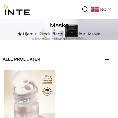
NO
Maske
Hjem
>
Produkter
>
Øyepleie
>
Maske
ALLE PRODUKTER