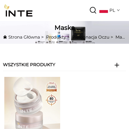
PL
Maska
Strona Główna
>
Produkty
>
Pielęgnacja Oczu
>
Maska
WSZYSTKIE PRODUKTY