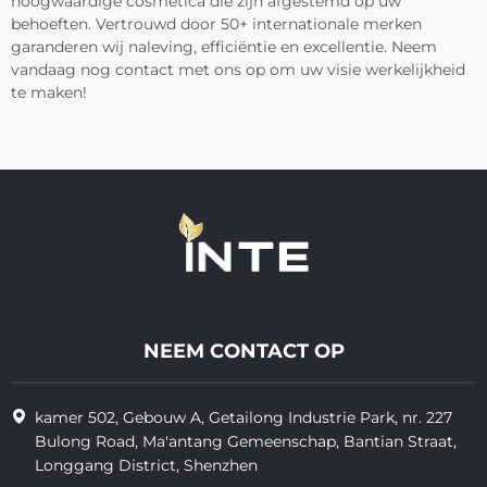
hoogwaardige cosmetica die zijn afgestemd op uw
behoeften. Vertrouwd door 50+ internationale merken
garanderen wij naleving, efficiëntie en excellentie. Neem
vandaag nog contact met ons op om uw visie werkelijkheid
te maken!
NEEM CONTACT OP
kamer 502, Gebouw A, Getailong Industrie Park, nr. 227
Bulong Road, Ma'antang Gemeenschap, Bantian Straat,
Longgang District, Shenzhen