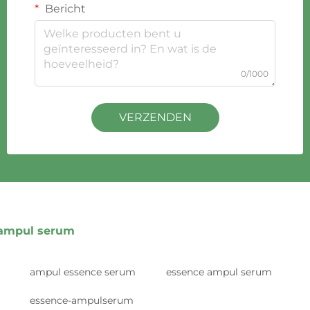
Bericht
0/1000
VERZENDEN
ampul serum
ampul essence serum
essence ampul serum
essence-ampulserum