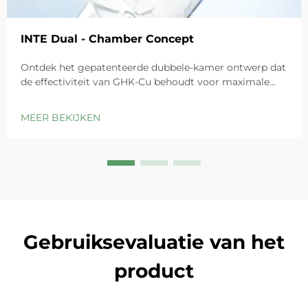
INTE Dual - Chamber Concept
Ontdek het gepatenteerde dubbele-kamer ontwerp dat
de effectiviteit van GHK-Cu behoudt voor maximale
huidherstel. Biedt diepe hydratatie, kalmeert roodheid
en herstelt de barrière van gevoelige huid. Probeer
MEER BEKIJKEN
vandaag de oplossing 'Small Blue Chamber'.
Gebruiksevaluatie van het
product