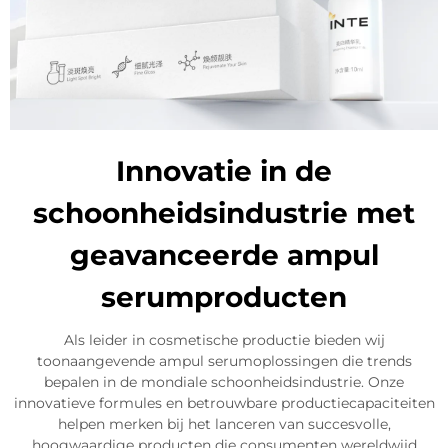
Innovatie in de
schoonheidsindustrie met
geavanceerde ampul
serumproducten
Als leider in cosmetische productie bieden wij
toonaangevende ampul serumoplossingen die trends
bepalen in de mondiale schoonheidsindustrie. Onze
innovatieve formules en betrouwbare productiecapaciteiten
helpen merken bij het lanceren van succesvolle,
hoogwaardige producten die consumenten wereldwijd