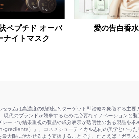
状ペプチド オーバ
愛の告白香水
ーナイトマスク
セラムは高濃度の効能性とターゲット型治療を象徴する主要カ
ており、現代のブランドが競争するために必要なイノベーションと
グレードで結果重視の製品や成分表示が透明性のある製品を求
n-gredients）」、コスメシューティカル志向の美学とい
を最大限に活かせるよう支援することです。たとえば「ガラス