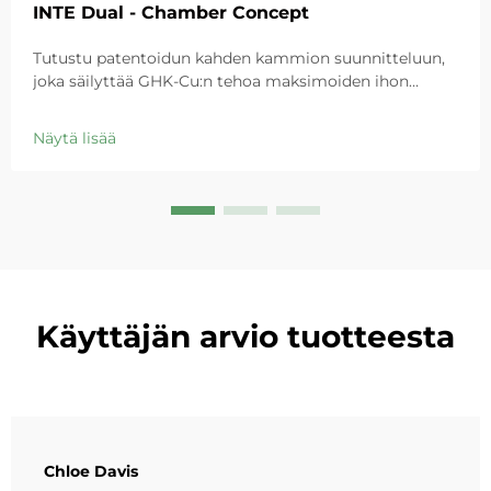
INTE Dual - Chamber Concept
Tutustu patentoidun kahden kammion suunnitteluun,
joka säilyttää GHK-Cu:n tehoa maksimoiden ihon
korjaantumisen. Lähimmällään kosteuttava, rauhoittaa
punoitusta ja korjaa herkän ihon esteitä. Kokeile 'Pieni
Näytä lisää
sininen kammio' -ratkaisua jo tänään.
Käyttäjän arvio tuotteesta
Chloe Davis