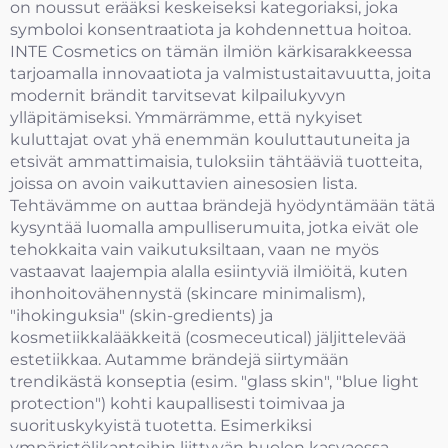
on noussut erääksi keskeiseksi kategoriaksi, joka
symboloi konsentraatiota ja kohdennettua hoitoa.
INTE Cosmetics on tämän ilmiön kärkisarakkeessa
tarjoamalla innovaatiota ja valmistustaitavuutta, joita
modernit brändit tarvitsevat kilpailukyvyn
ylläpitämiseksi. Ymmärrämme, että nykyiset
kuluttajat ovat yhä enemmän kouluttautuneita ja
etsivät ammattimaisia, tuloksiin tähtääviä tuotteita,
joissa on avoin vaikuttavien ainesosien lista.
Tehtävämme on auttaa brändejä hyödyntämään tätä
kysyntää luomalla ampulliserumuita, jotka eivät ole
tehokkaita vain vaikutuksiltaan, vaan ne myös
vastaavat laajempia alalla esiintyviä ilmiöitä, kuten
ihonhoitovähennystä (skincare minimalism),
"ihokinguksia" (skin-gredients) ja
kosmetiikkalääkkeitä (cosmeceutical) jäljittelevää
estetiikkaa. Autamme brändejä siirtymään
trendikästä konseptia (esim. "glass skin", "blue light
protection") kohti kaupallisesti toimivaa ja
suorituskykyistä tuotetta. Esimerkiksi
ympäristölikanteihin liittyvän huolen kasvaessa,