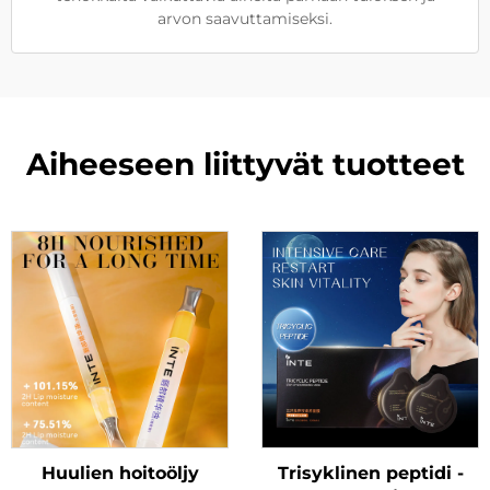
arvon saavuttamiseksi.
Aiheeseen liittyvät tuotteet
Huulien hoitoöljy
Trisyklinen peptidi -