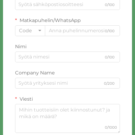
0/100
Matkapuhelin/WhatsApp
Code
0/100
Nimi
0/100
Company Name
0/200
Viesti
0/1000