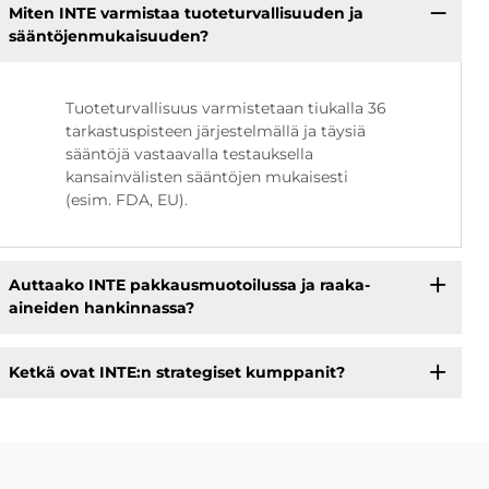
Miten INTE varmistaa tuoteturvallisuuden ja
sääntöjenmukaisuuden?
Tuoteturvallisuus varmistetaan tiukalla 36
tarkastuspisteen järjestelmällä ja täysiä
sääntöjä vastaavalla testauksella
kansainvälisten sääntöjen mukaisesti
(esim. FDA, EU).
Auttaako INTE pakkausmuotoilussa ja raaka-
aineiden hankinnassa?
Ketkä ovat INTE:n strategiset kumppanit?