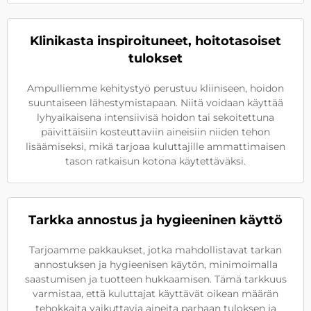
Klinikasta inspiroituneet, hoitotasoiset
tulokset
Ampulliemme kehitystyö perustuu kliiniseen, hoidon
suuntaiseen lähestymistapaan. Niitä voidaan käyttää
lyhyaikaisena intensiivisä hoidon tai sekoitettuna
päivittäisiin kosteuttaviin aineisiin niiden tehon
lisäämiseksi, mikä tarjoaa kuluttajille ammattimaisen
tason ratkaisun kotona käytettäväksi.
Tarkka annostus ja hygieeninen käyttö
Tarjoamme pakkaukset, jotka mahdollistavat tarkan
annostuksen ja hygieenisen käytön, minimoimalla
saastumisen ja tuotteen hukkaamisen. Tämä tarkkuus
varmistaa, että kuluttajat käyttävät oikean määrän
tehokkaita vaikuttavia aineita parhaan tuloksen ja