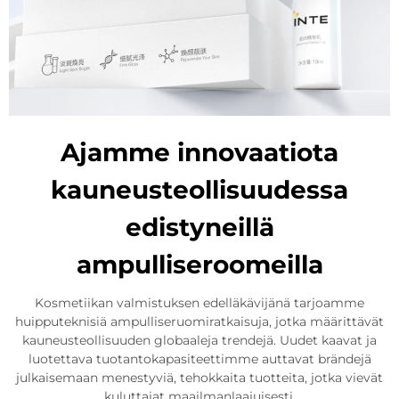
Ajamme innovaatiota
kauneusteollisuudessa
edistyneillä
ampulliseroomeilla
Kosmetiikan valmistuksen edelläkävijänä tarjoamme
huipputeknisiä ampulliseruomiratkaisuja, jotka määrittävät
kauneusteollisuuden globaaleja trendejä. Uudet kaavat ja
luotettava tuotantokapasiteettimme auttavat brändejä
julkaisemaan menestyviä, tehokkaita tuotteita, jotka vievät
kuluttajat maailmanlaajuisesti.