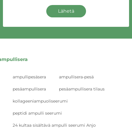
Lähetä
ampullisera
ampullipesäsera
ampullisera-pesä
pesäampullisera
pesäampullisera tilaus
kollageeniampuoliseerumi
peptidi ampulli seerumi
24 kultaa sisältävä ampulli seerumi Anjo