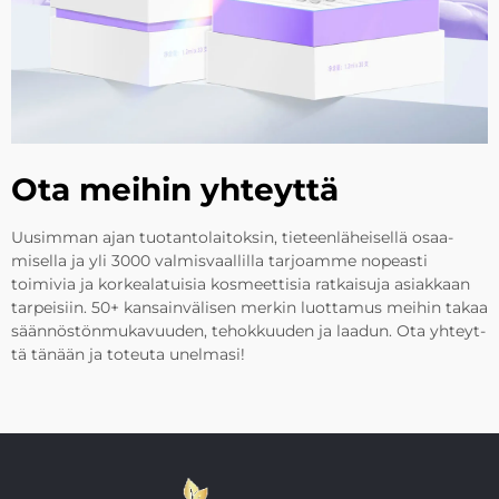
Ota meihin yhteyttä
Uusim­man ajan tuot­an­to­la­itok­sin, tie­teen­lä­heisellä osaa­
misel­la ja yli 3000 val­mis­vaal­lil­la tar­joam­me no­peas­ti
toimiv­ia ja kor­keala­tu­is­ia kos­meet­tis­ia rat­kais­uja asi­akkaan
tar­pei­siin. 50+ kans­ain­välisen merk­in luot­tam­us meihin takaa
säännös­tön­mukavuuden, tehokkuuden ja laadun. Ota yhteyt­
tä tänään ja toteut­a unel­masi!