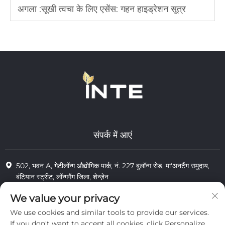
अगला :
सूखी त्वचा के लिए एसेंस: गहन हाइड्रेशन सूत्र
संपर्क में आएं
502, भवन A, गेटीलॉन्ग औद्योगिक पार्क, नं. 227 बुलॉन्ग रोड, मा'अनटैंग समुदाय,
बंटियान स्ट्रीट, लॉन्गगैंग जिला, शेन्ज़ेन
+86-13823773549
We value your privacy
We use cookies and similar tools to provide our services.
[email protected]
If you don't want to accept all cookies, click Personalize