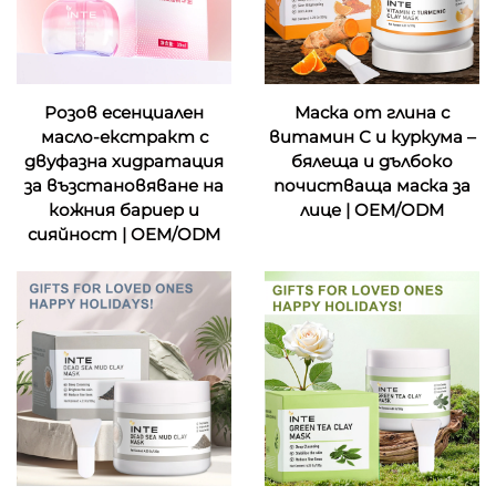
Розов есенциален
Маска от глина с
масло-екстракт с
витамин С и куркума –
двуфазна хидратация
бялеща и дълбоко
за възстановяване на
почистваща маска за
кожния бариеp и
лице | OEM/ODM
сияйност | OEM/ODM