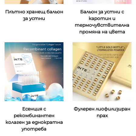
Плътно хранещ бальон
Бальон за устни с
за устни
каротин и
термочувствителна
промяна на цвета
Есенция с
Фулерен лиофилизиран
рекомбинантен
прах
колаген за еднократна
употреба