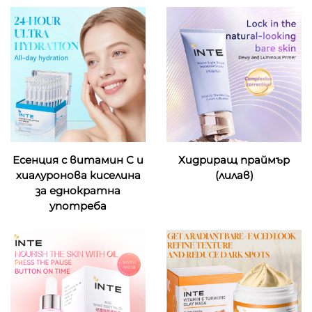
Есенция с витамин С и
Хидриращ праймър
хиалуронова киселина
(лилав)
за еднократна
употреба