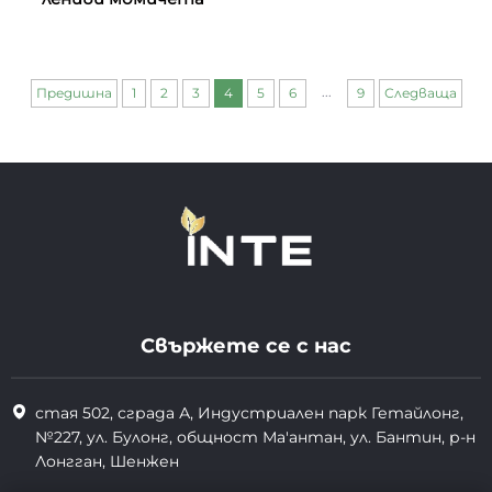
...
Предишна
1
2
3
4
5
6
9
Следваща
Свържете се с нас
стая 502, сграда А, Индустриален парк Гетайлонг,
№227, ул. Булонг, общност Ма'антан, ул. Бантин, р-н
Лонгган, Шенжен