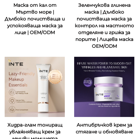
Маска от кал от
Зеленчукова глинена
Мъртво море |
маска | Дълбоко
Дълбоко почистваща и
почистваща маска за
успокояваща маска за
контрол на мастното
лице | OEM/ODM
отделяне и грижа за
порите | Лицева маска
OEM/ODM
Хидра-глам тониращ
Антибръчков крем за
увлажняващ крем за
стягане и обновяване
лениви момичета