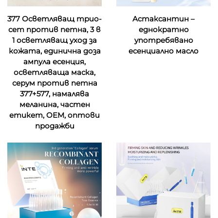
377 Осветляващ трио-
Астаксантин –
сет против петна, 3 в
еднократно
1 осветляващ уход за
употребявано
кожата, единична доза
есенциално масло
ампула есенция,
осветляваща маска,
серум против петна
377+577, намалява
меланина, частен
етикет, OEM, оптови
продажби