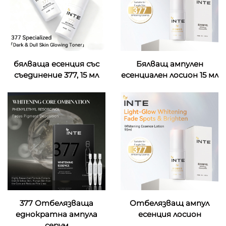
бялваща есенция със
Бялващ ампулен
съединение 377, 15 мл
есенциален лосион 15 мл
377 Отбелязваща
Отбелязващ ампул
еднократна ампула
есенция лосион
серум