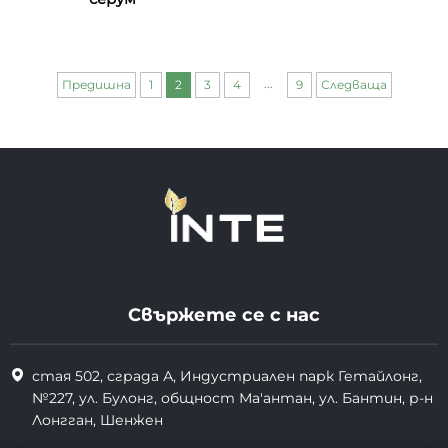
...
Предишна
1
2
3
4
9
Следваща
Свържете се с нас
стая 502, сграда А, Индустриален парк Гетайлонг,
№227, ул. Булонг, общност Ма'антан, ул. Бантин, р-н
Лонгган, Шенжен