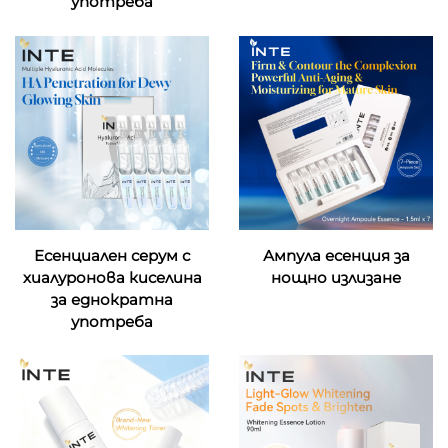
употреба
Есенциален серум с
Ампула есенция за
хиалуронова киселина
нощно излизане
за еднократна
употреба