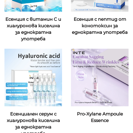
Есенция с витамин С и
Есенция с пептид от
хиалуронова киселина
конотоксин за
за еднократна
еднократна употреба
употреба
Есенциален серум с
Pro-Xylane Ampoule
хиалуронова киселина
Essence
за еднократна