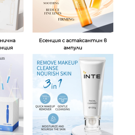
нична
Есенция с астаксантин в
енция
ампули