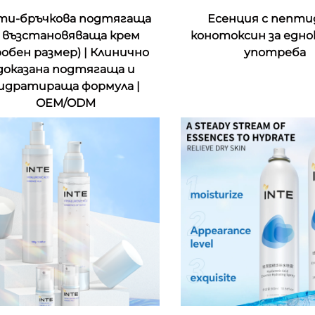
ти-бръчкова подтягаща
Есенция с пепти
 възстановяваща крем
конотоксин за едн
робен размер) | Клинично
употреба
доказана подтягаща и
идратираща формула |
OEM/ODM