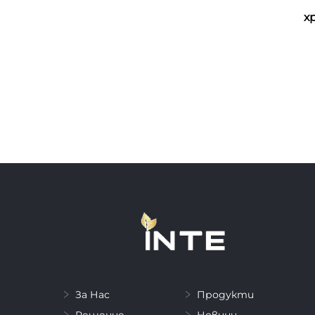
х
За Нас
Продукти