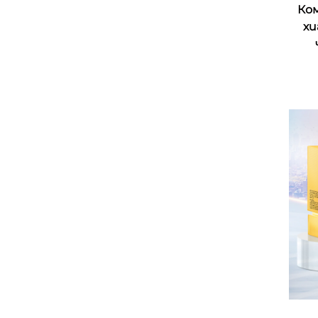
Ко
хи