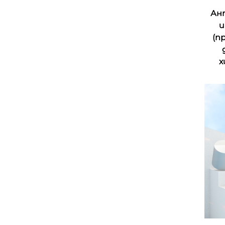
Ан
и
(п
х