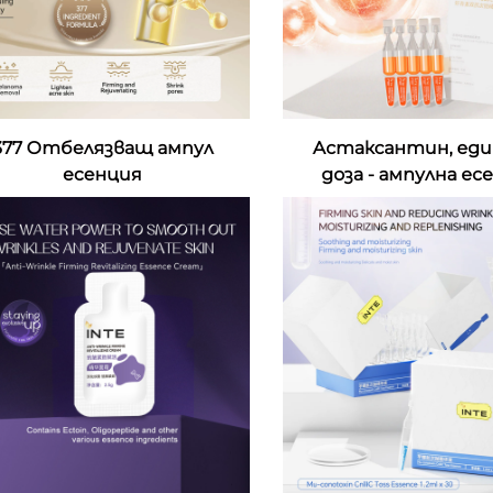
377 Отбелязващ ампул
Астаксантин, еди
есенция
доза - ампулна ес