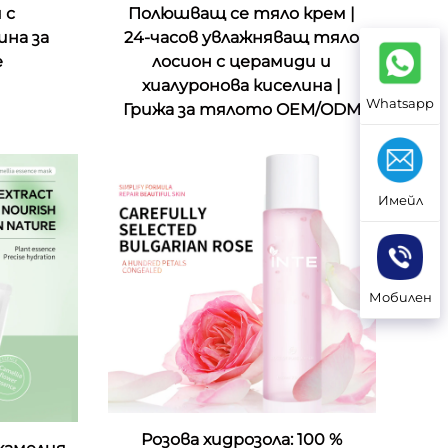
 с
Полюшващ се тяло крем |
ина за
24-часов увлажняващ тяло
е
лосион с церамиди и
хиалуронова киселина |
Whatsapp
Грижа за тялото OEM/ODM
Имейл
Мобилен
Розова хидрозола: 100 %