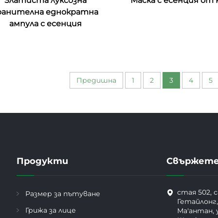
Златиста луксозна
Маска с есенция от
ранителна еднократна
ампула с есенция
Предишна
1
2
3
4
5
Продукти
Свържете 
стая 502, 
Размер за пътуване
Гетайлонг,
Грижа за лице
Ма'антан, 