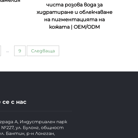
 камелия
чиста розова вода за
хидратиране и облекчаване
на пигментацията на
кожата | OEM/ODM
...
9
Следваща
се с нас
сграда А, Индустриален парк
 №227, ул. Булонг, общност
ул. Бантин, р-н Лонгган,