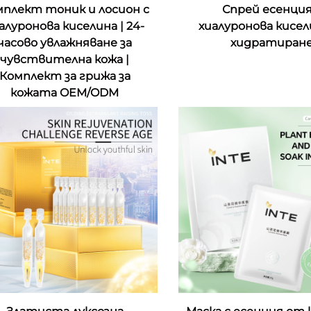
мплект тоник и лосион с
Спрей есенция
алуронова киселина | 24-
хиалуронова кисел
часово увлажняване за
хидратиран
чувствителна кожа |
Комплект за грижа за
кожата OEM/ODM