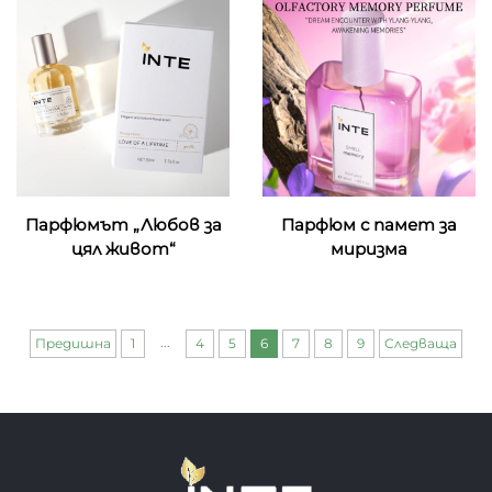
Парфюмът „Любов за
Парфюм с памет за
цял живот“
миризма
...
Предишна
1
4
5
6
7
8
9
Следваща