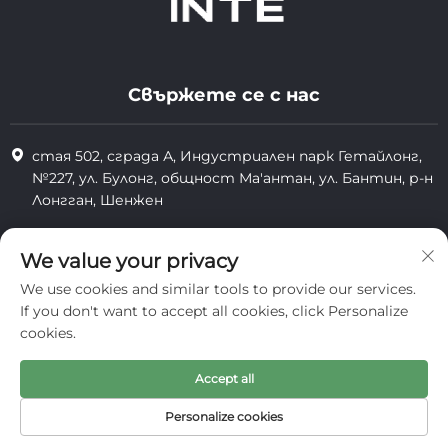
Свържете се с нас
стая 502, сграда А, Индустриален парк Гетайлонг,
№227, ул. Булонг, общност Ма'антан, ул. Бантин, р-н
Лонгган, Шенжен
+86-13823773549
We value your privacy
[email protected]
We use cookies and similar tools to provide our services.
If you don't want to accept all cookies, click Personalize
cookies.
Всички права запазени © 2025 Inte Cosmetics (Shenzhen) Co.,
Ltd.
Accept all
поверителност
Personalize cookies