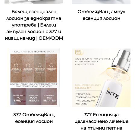
Бялещ есенциален
Отбелязващ ампул
лосион за еднократна
есенция лосион
употреба | Бялещ
ампулен лосион с 377 и
ниацинамид | OEM/ODM
377 Отбелязващ
377 Есенция за
есенция лосион
целенасочено лечение
на тъмни петна