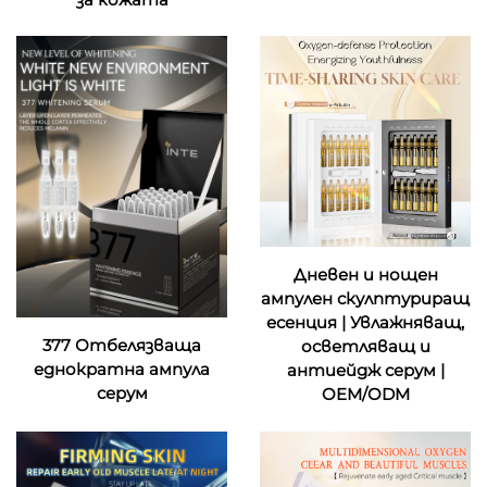
Дневен и нощен
ампулен скулптуриращ
есенция | Увлажняващ,
377 Отбелязваща
осветляващ и
еднократна ампула
антиейдж серум |
серум
OEM/ODM