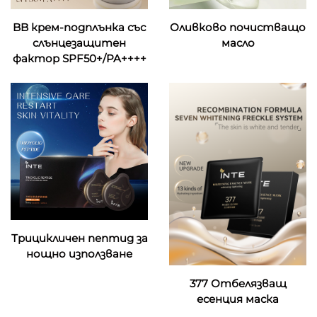
BB крем-подплънка със
Оливково почистващо
слънцезащитен
масло
фактор SPF50+/PA++++
Трицикличен пептид за
нощно използване
377 Отбелязващ
есенция маска