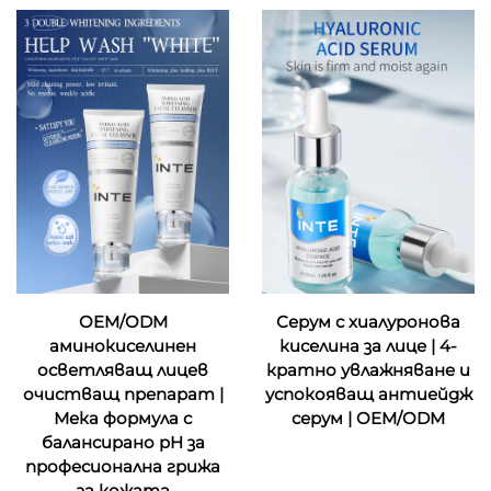
OEM/ODM
Серум с хиалуронова
аминокиселинен
киселина за лице | 4-
осветляващ лицев
кратно увлажняване и
очистващ препарат |
успокояващ антиейдж
Мека формула с
серум | OEM/ODM
балансирано pH за
професионална грижа
за кожата