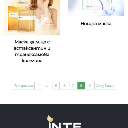
Нощна маска
Маска за лице с
астаксантин и
транексамова
киселина
...
Предишна
1
5
6
7
8
9
Следваща