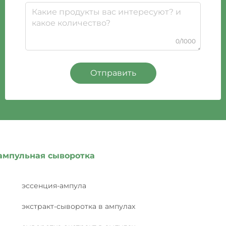
0/1000
Отправить
ампульная сыворотка
эссенция-ампула
экстракт-сыворотка в ампулах