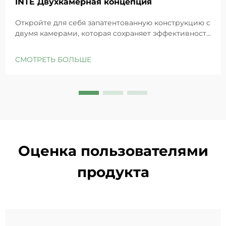
INTE Двухкамерная концепция
Откройте для себя запатентованную конструкцию с
двумя камерами, которая сохраняет эффективность
GHK-Cu для максимального восстановления кожи.
Глубоко увлажняет, снимает раздражение и
СМОТРЕТЬ БОЛЬШЕ
восстанавливает барьеры чувствительной кожи.
Попробуйте решение «Маленькая синяя камера»
уже сегодня.
Оценка пользователями
продукта