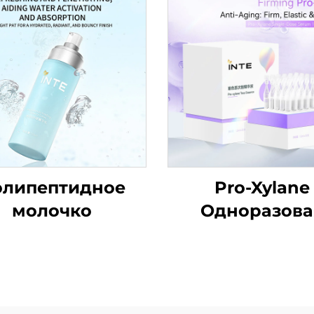
олипептидное
Pro-Xylane
молочко
Одноразова
ампульная
сыворотка