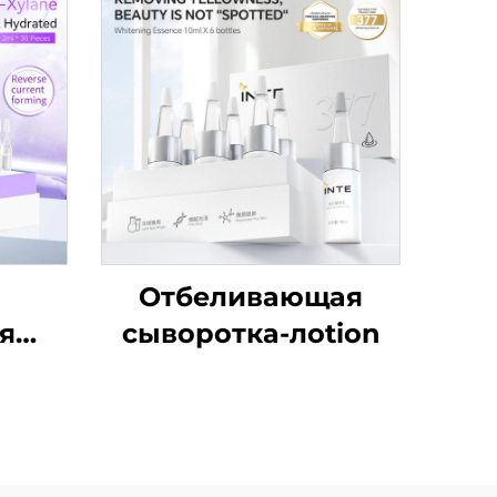
Отбеливающая
я
сыворотка-лotion