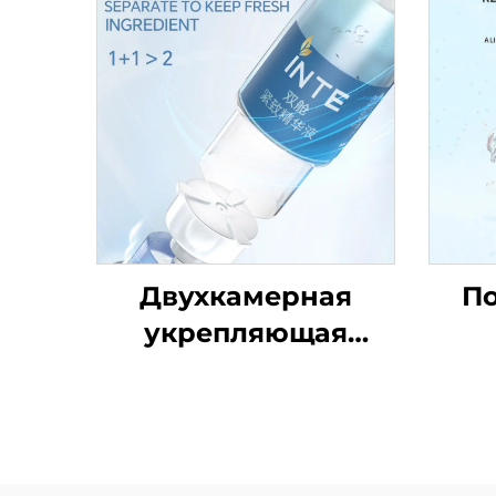
Двухкамерная
П
укрепляющая
сыворотка