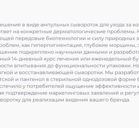
ешения в виде ампульных сывороток для ухода за к
 ответ на конкретные дерматологические проблемы.
щей передовые биотехнологии и силу природных экс
роблем, как гиперпигментация, глубокие морщины,
ешение подкреплено научными данными и разработа
ный 14-дневный курс лечения или еженедельный бу
орости впитывания до функциональности упаковки. 
ягкой и восстанавливающей сыворотки. Мы разрабо
атской и пантенол в стерильной однодозовой форме 
еспечило у потребителей ощущение эффективности 
ая подтверждение маркетинговых заявлений и регул
воротку для реализации видения вашего бренда.