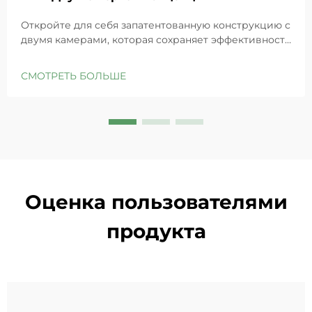
Откройте для себя запатентованную конструкцию с
двумя камерами, которая сохраняет эффективность
GHK-Cu для максимального восстановления кожи.
Глубоко увлажняет, снимает раздражение и
СМОТРЕТЬ БОЛЬШЕ
восстанавливает барьеры чувствительной кожи.
Попробуйте решение «Маленькая синяя камера»
уже сегодня.
Оценка пользователями
продукта