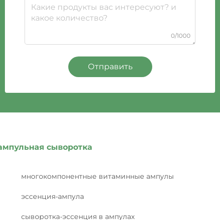
0/1000
Отправить
ампульная сыворотка
многокомпонентные витаминные ампулы
эссенция-ампула
сыворотка-эссенция в ампулах