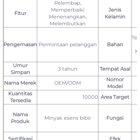
Pelembap,
Memperbaiki
Jenis
Fitur
Menenangkan,
Kelamin
Melembutkan
Tet
Pengemasan
Permintaan pelanggan
Bahan
Xy
Umur
3 tahun
Tempat Asal
Simpan
Nomor
Nama Merek
OEM/ODM
Model
Kuantitas
10000
Area Target
Tersedia
Nama
Minyak esens bibir
Fungsi
Produk
Sertifikasi
Efek