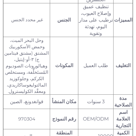
تنظيف عميق
وإصلاح العيوب،
غير محدد الجنس
المميزات
ترطيب على مدار
الجنس
اليوم، تهدئة
وتقوية
وحل البحر الميت،
وحمض الأسكوربيك
المشتق (مشتق فيتامين
ج) ٣-أو-إيثيل،
التغليف
طلب العميل
المكونات
وهيالورونات الصوديوم
المُستَخلَّفة، ومستخلص
الكركم، وجلوكوزيد
المالتوليغوساكاريدي،
ومعقَّد الكوليسترول.
مدة
3 سنوات
مكان المنشأ
قوانغدونغ، الصين
الصلاحية
اسم
العلامة
OEM/ODM
رقم النموذج
970304
التجارية
الكمية
المنطقة