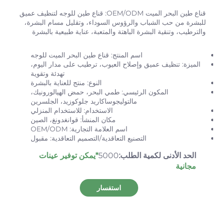
قناع طين البحر الميت OEM/ODM: قناع طين للوجه لتنظيف عميق
للبشرة من حب الشباب والرؤوس السوداء، وتقليل مسام البشرة،
والترطيب، وتنقية البشرة الباهتة والمتعبة، عناية طبيعية بالبشرة
​
اسم المنتج: قناع طين البحر الميت للوجه
الميزة: تنظيف عميق وإصلاح العيوب، ترطيب على مدار اليوم،
تهدئة وتقوية
النوع: منتج للعناية بالبشرة
المكون الرئيسي: طمي البحر، حمض الهيالورونيك،
مالتوليجوساكاريد جلوكوزيد، الجلسرين
الاستخدام: للاستخدام المنزلي
مكان المنشأ: قوانغدونغ، الصين
اسم العلامة التجارية: OEM/ODM
التصنيع التعاقدية/التصميم التعاقدية: مقبول
الحد الأدنى لكمية الطلب:
5000
*يمكن توفير عينات
مجانية
استفسار