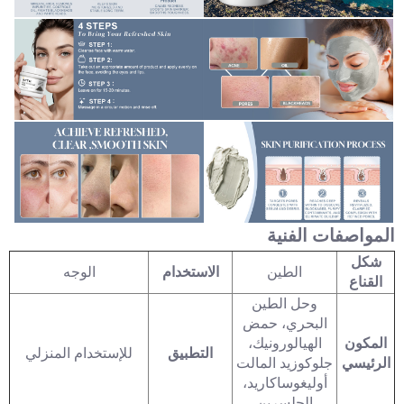
المواصفات الفنية
شكل
الطين
الاستخدام
الوجه
القناع
وحل الطين
البحري، حمض
المكون
الهيالورونيك،
التطبيق
للإستخدام المنزلي
الرئيسي
جلوكوزيد المالت
أوليغوساكاريد،
الجلسرين