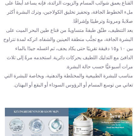
القناع بعمق شوائب المسام والزيوت الزائدة، فإنه يساعد أيضًا على
ملء الخطوط الجافة، وتحفيز تخليق الكولاجين، وترك البشرة أكثر
صلابةً ومرونةً وترطيبًا وإشراقًا.
بعد التنظيف، طبِّق طبقةً متساويةً من قناع طين البحر الميت على
البشرة الجافة، مع تجنُّب منطقة العينين والشفاه. اتركه لمدة تتراوح
بين ١٠ و١٥ دقيقة تقريبًا حتى يكاد يجف، ثم اغسله جيدًا بالماء
الدافئ مع التدليك اللطيف بحركات دائرية. استخدمه مرةً إلى ثلاث
مرات أسبوعيًّا حسب حالة البشرة.
مناسب للبشرة الطبيعية والمختلطة والدهنية، وبخاصة للبشرة التي
تعاني من توسع المسام أو الرؤوس السوداء أو البقع أو البهتان.