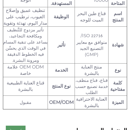
10000
الوجه
المتاحة
المستهدفة.
تنظيف عميق وإصلاح
اسم
قناع طين البحر
الوظيفة
العيوب، ترطيب على
المنتج
الميت للوجه
مدار اليوم، تهدئة وتقوية
تأثير مزدوج للتَّنظيف
/
ISO
ومكافحة التجاعيد،
22716
يساعد على تنقية المسام
متوافق مع معايير
شهادة
تأثير
في الوقت الذي يحسِّن
التصنيع الجيد
فيه الخطوط الدقيقة
(GMP)
ومرونة البشرة.
منتج العناية
OEM ODM علامة
نوع
الخدمة
بالبشرة
خاصة
قناع، قناع منظف،
كلمة
قناع العناية الطبيعية
نوع المنتج
خدمة تصنيع حسب
مفتاحية
بالبشرة
الطلب
العناية الاحترافية
الميزة
OEM/ODM
مقبول
بالبشرة