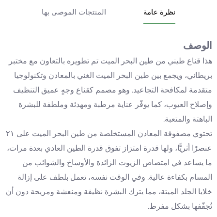
نظرة عامة
المنتجات الموصى بها
الوصف
هذا قناع طيني من طين البحر الميت تم تطويره بالتعاون مع مختبر
بريطاني، ويجمع بين طين البحر الميت الغني بالمعادن وتكنولوجيا
متقدمة لمكافحة التجاعيد. وهو مصمم كقناع وجهٍ عميق التنظيف
وإصلاح العيوب، كما يوفّر عناية مرطبة ومهدئة وملطفة للبشرة
الباهتة والمتعبة.
تحتوي مصفوفة المعادن المستخلصة من طين البحر الميت على ٢١
عنصرًا أثريًّا، ولها قدرة امتزاز تفوق قدرة الطين العادي بعدة مرات،
ما يساعد في امتصاص الزيوت الزائدة والأوساخ والشوائب من
المسام بكفاءة عالية. وفي الوقت نفسه، تعمل بلطف على إزالة
خلايا الجلد الميتة، مما يترك البشرة نظيفة ومنعشة ومريحة دون أن
تُجفّفها بشكل مفرط.