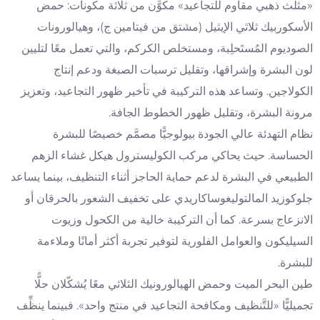
«مثلث ذهبي مقاوم للتجاعيد» مكوَّن من ثلاثة مكونات: حمض
الأسكوربيك ثلاثي الإيثيل (مشتق من فيتامين ج)، وهيالورونات
الصوديوم المُستَحلِبة، ومستخلص الكركم، والتي تعمل معًا لتليين
لون البشرة وإشراقها، وتقليل ترسبات الصبغة ودعم إنتاج
الكولاجين. وتساعد هذه التركيبة في تأخير ظهور التجاعيد، وتعزيز
مرونة البشرة، وتقليل ظهور الخطوط الجافة.
نظام التهدئة عالي الجودة بيولوجيًّا مصمَّم خصيصًا للبشرة
الحساسة. حيث يحاكي مركب الكوليسترول هيكل غشاء الزهم
الطبيعي في البشرة لدعم حماية الحاجز أثناء التنظيف، بينما يساعد
جلوكوزيد المالتوليغوساكاريدي على تخفيف الشعور بالحرقان أو
الانزعاج بسرعة. كما أن التركيبة خالية من الكحول وزيوت
السيليكون والعوامل الفلورية لتوفير تجربة أكثر أمانًا وملاءمة
للبشرة.
طين البحر الميت وحمض الهيالورونيك الثلاثي معًا يُشكّلان حلًّا
تجميليًّا «للتَّنظيف ومكافحة التجاعيد في منتج واحد». فبينما ينظِّف