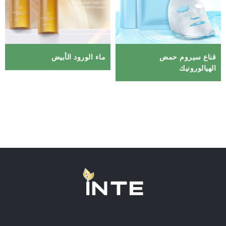
قناع سيروم حمض
ماء الورود الأبيض
الهيالورونيك