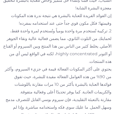
الشباب، حيث قمنا بإنشاء حل متميز وخاص للعناية بالبشرة لتحقيق
معجزة البشرة الشابة!
إن الفوائد الفريدة للعناية بالبشرة هي نتيجة ندرة هذه المكونات
وقيمتها؛ فكل مكون قوي جداً حتى عند استخدامه بمفرده!
2. تركيبة تُستخدم مرة واحدة يومياً وتُستخدم لمرة واحدة فقط،
لحمايتك من التلوث الثانوي، مما يضمن فعالية عالية ونقاء الجوهر
الأصلي. يخلط كثير من الناس بين هذا المنتج وبين السيروم أو القناع
أو التونر highly concentrated، لكنه في الواقع ليس أي من
هذه المنتجات.
يحتوي على أكثر المكونات الفعالة قيمة في جزيء السيروم، وأكثر
من 90% من هذه العوامل الفعالة مفيدة للبشرة، حيث تفوق
فوائدها العناية بالبشرة بأكثر من 10 مرات مقارنة باللوشنات
والكريمات العادية. كما يوفر تحديدًا أعلى وفعالية متفوقة.
مقارنة بالتعبئة التقليدية، فإن سيروم بوسي القابل للتصرف مدمج
وسهل الحمل. ما عليك سوى فكه واستخدامه مباشرة. وإذا لم