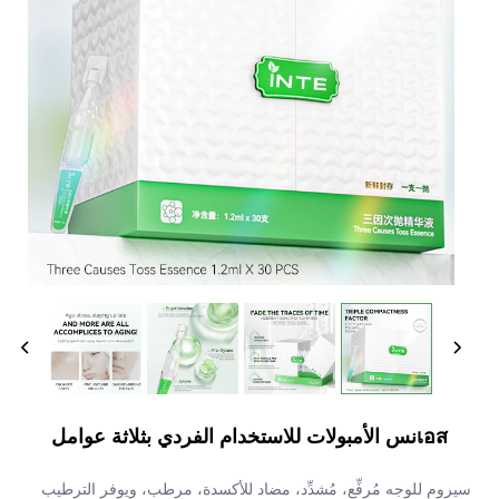
เอสنس الأمبولات للاستخدام الفردي بثلاثة عوامل
سيروم للوجه مُرفِّع، مُشدِّد، مضاد للأكسدة، مرطب، ويوفر الترطيب