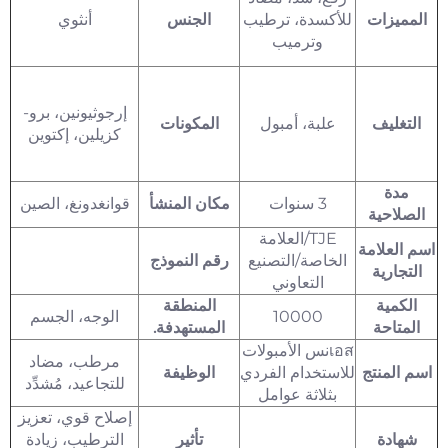
المميزات
للأكسدة، ترطيب
الجنس
أنثوي
وترميب
إرجوثيونين، برو-
التغليف
علبة، أمبول
المكونات
كزيلين، إكتوين
مدة
3 سنوات
مكان المنشأ
قوانغدونغ، الصين
الصلاحية
TJE/العلامة
اسم العلامة
الخاصة/التصنيع
رقم النموذج
التجارية
التعاوني
الكمية
المنطقة
10000
الوجه، الجسم
المتاحة
المستهدفة.
เอสنس الأمبولات
مرطب، مضاد
اسم المنتج
للاستخدام الفردي
الوظيفة
للتجاعيد، مُشدِّد
بثلاثة عوامل
إصلاح قوي، تعزيز
شهادة
تأثير
الترطيب، زيادة