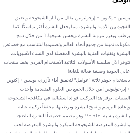
الوصف
بوسين + إكتوين + إرجوثيونين: يقلل من آثار الشيخوخة ويضيق
الفجوة بين الأدمة والبشرة، مما يجعل البشرة أكثر تماسكًا. كما
يرطب ويعزز مرونة البشرة ويحسن نسيجها. 1. من خلال دمج
مكونات ثمينة من جميع أنحاء العالم وتصميمها لتتناسب مع خصائص
البشرة وتقنيات العناية بالبشرة المفضلة لدى النساء الآسيويات،
تتوفر الآن سلسلة الأمبولات الثلاثية الاستخدام الفردي بخط منتجات
عالي الجودة وصيغة فعالة للغاية!
باستخدام جوهر ثلاثة "عوامل" لتحقيق أداء تآزري، بوسين + إكتوين
+ إيرجوثيونين! من خلال الجمع بين العلوم المتقدمة وأحدث
التقنيات، يوفر هذا التركيب فوائد استثنائية في مكافحة الشيخوخة
وإعادة الترميم وتفتيح البشرة وترطيبها، محققاً تركيبة عناية
بالبشرة بنسبة 1+1+1+3! وهو مصمم خصيصاً للبشرة الناضجة
والبشرة المعرضة للشيخوخة المبكرة والبشرة المعرضة لحب