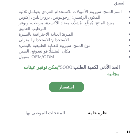
العميق
اسم المنتج: سيروم الأمبولات للاستخدام الفردي بعوامل ثلاثية
المكون الرئيسي: إرجوثيونين، برو-زايلين، إكتوين
ميزة المنتج: مُرفِّع، مُشدِّد، مضاد للأكسدة، مرطب، ويوفر
الترطيب العميق
الميزة: العناية الاحترافية بالبشرة
الاستخدام: للاستخدام المنزلي
نوع المنتج: سيروم للعناية الطبيعية بالبشرة
مكان المنشأ: قوانغدونغ، الصين
OEM/ODM: مقبول
الحد الأدنى لكمية الطلب:
5000
*يمكن توفير عينات
مجانية
استفسار
نظرة عامة
المنتجات الموصى بها