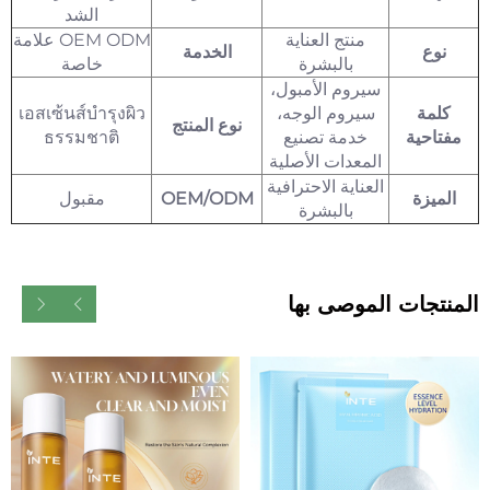
الشد
منتج العناية
OEM ODM علامة
نوع
الخدمة
بالبشرة
خاصة
سيروم الأمبول،
كلمة
سيروم الوجه،
เอสเซ้นส์บำรุงผิว
نوع المنتج
مفتاحية
خدمة تصنيع
ธรรมชาติ
المعدات الأصلية
العناية الاحترافية
الميزة
OEM/ODM
مقبول
بالبشرة
المنتجات الموصى بها