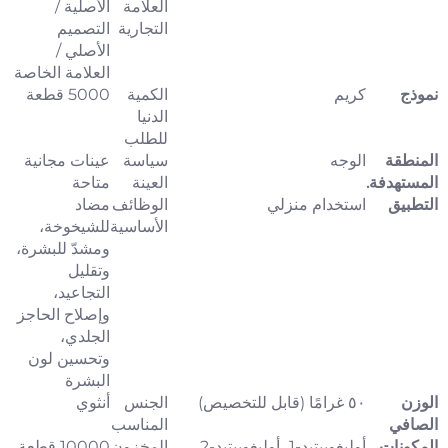
العلامة
الأصلية /
التجارية
التصميم
الأصلي /
العلامة الخاصة
نموذج
كريم
الكمية
5000 قطعة
الدنيا
للطلب
المنطقة
الوجه
سياسة
عينات مجانية
المستهدفة.
العينة
متاحة
التطبيق
استخدام منزلي
الوظائف
مضاد
الأساسية
للشيخوخة،
ومشدّ للبشرة،
وتقليل
التجاعيد،
وإصلاح الحاجز
الجلدي،
وتحسين لون
البشرة
الوزن
٥٠ غرامًا (قابل للتخصيص)
الجنس
أنثوي
الصافي
المناسب
المكونات
أوليغوببتيد-1، أوليغوببتيد-2،
المخزون
10000 قطعة