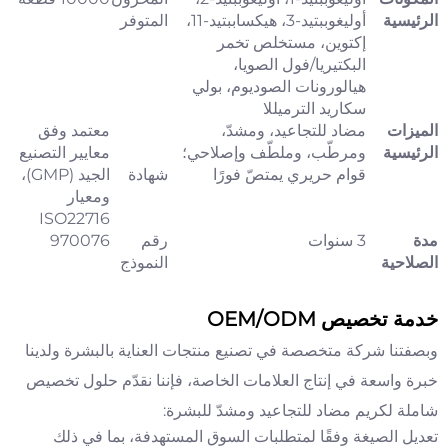
الرئيسية
أوليغوببتيد-3، هيكساببتيد-11،
المتوفر
إكتوين، مستخلص تخمر
البكتيريا/فول الصويا،
هيالورونات الصوديوم، بولي
سكاريد الترميللا
الميزات
مضاد للتجاعيد، ومشدّ،
معتمد وفق
الرئيسية
ومرطّب، وملطّف وإصلاحي؛
معايير التصنيع
قوام حريري يمتصّ فورًا
شهادة
الجيد (GMP)،
ومعيار
ISO22716
مدة
3 سنوات
رقم
970076
الصلاحية
النموذج
خدمة تخصيص OEM/ODM
وبصفتنا شركة متخصصة في تصنيع منتجات العناية بالبشرة ولدينا
خبرة واسعة في إنتاج العلامات الخاصة، فإننا نقدّم حلول تخصيص
شاملة لكريم مضاد للتجاعيد ومشدّ للبشرة:
تعديل الصيغة وفقًا لمتطلبات السوق المستهدفة، بما في ذلك