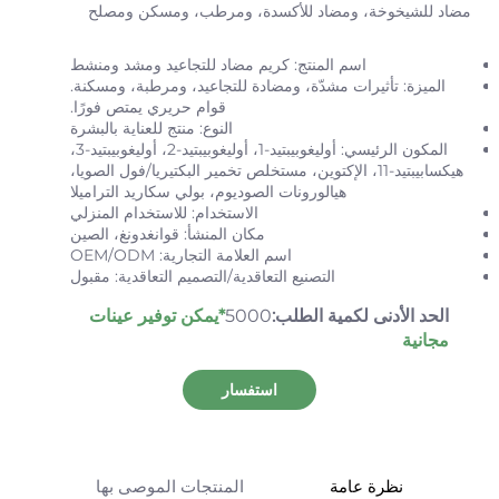
مضاد للشيخوخة، ومضاد للأكسدة، ومرطب، ومسكن ومصلح
اسم المنتج: كريم مضاد للتجاعيد ومشد ومنشط
الميزة: تأثيرات مشدّة، ومضادة للتجاعيد، ومرطبة، ومسكنة.
قوام حريري يمتص فورًا.
النوع: منتج للعناية بالبشرة
المكون الرئيسي: أوليغوبيبتيد-1، أوليغوبيبتيد-2، أوليغوبيبتيد-3،
هيكسابيبتيد-11، الإكتوين، مستخلص تخمير البكتيريا/فول الصويا،
هيالورونات الصوديوم، بولي سكاريد التراميلا
الاستخدام: للاستخدام المنزلي
مكان المنشأ: قوانغدونغ، الصين
اسم العلامة التجارية: OEM/ODM
التصنيع التعاقدية/التصميم التعاقدية: مقبول
الحد الأدنى لكمية الطلب:
5000
*يمكن توفير عينات
مجانية
استفسار
نظرة عامة
المنتجات الموصى بها