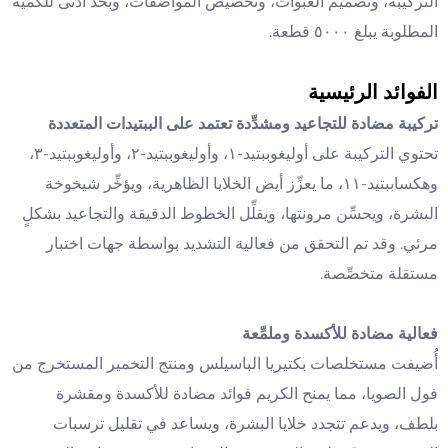
التركيبة، وتصميم العبوات، وتخصيص المواصفات، وبحد أدنى للكمية
المطلوبة يبلغ ٥٠٠٠ قطعة.
الفوائد الرئيسية
تركيبة مضادة للتجاعيد ومشدِّدة تعتمد على الببتيدات المتعددة
تحتوي التركيبة على أوليغوببتيد-١، وأوليغوببتيد-٢، وأوليغوببتيد-٣،
وهكساببتيد-١١، ما يعزِّز أيض الخلايا الظاهرية، ويؤخِّر شيخوخة
البشرة، ويحسِّن مرونتها، ويقلِّل الخطوط الدقيقة والتجاعيد بشكلٍ
مرئي. وقد تم التحقق من فعالية التشديد بواسطة جهات اختبار
مستقلة متخصِّصة.
فعالية مضادة للأكسدة وملمِّعة
أُضيفت مستخلصات بكتيريا الباسيلس ومنتج التخمير المستخرج من
فول الصويا، مما يمنح الكريم فوائد مضادة للأكسدة ومقشرة
بلطف، ويدعم تتجدد خلايا البشرة، ويساعد في تقليل ترسبات