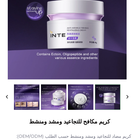
كريم مكافح للتجاعيد ومشد ومنشط
كريم مضاد للتجاعيد ومشد ومنشط حسب الطلب (OEM/ODM):