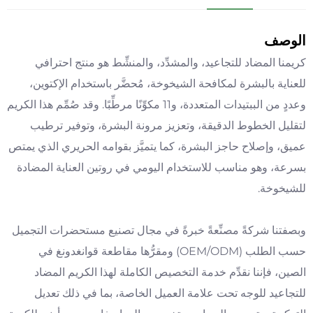
الوصف
كريمنا المضاد للتجاعيد، والمشدِّد، والمنشِّط هو منتج احترافي
للعناية بالبشرة لمكافحة الشيخوخة، مُحضَّر باستخدام الإكتوين،
وعددٍ من الببتيدات المتعددة، و11 مكوِّنًا مرطِّبًا. وقد صُمِّم هذا الكريم
لتقليل الخطوط الدقيقة، وتعزيز مرونة البشرة، وتوفير ترطيب
عميق، وإصلاح حاجز البشرة، كما يتميَّز بقوامه الحريري الذي يمتص
بسرعة، وهو مناسب للاستخدام اليومي في روتين العناية المضادة
للشيخوخة.
وبصفتنا شركةً مصنِّعةً خبرةً في مجال تصنيع مستحضرات التجميل
حسب الطلب (OEM/ODM) ومقرُّها مقاطعة قوانغدونغ في
الصين، فإننا نقدِّم خدمة التخصيص الكاملة لهذا الكريم المضاد
للتجاعيد للوجه تحت علامة العميل الخاصة، بما في ذلك تعديل