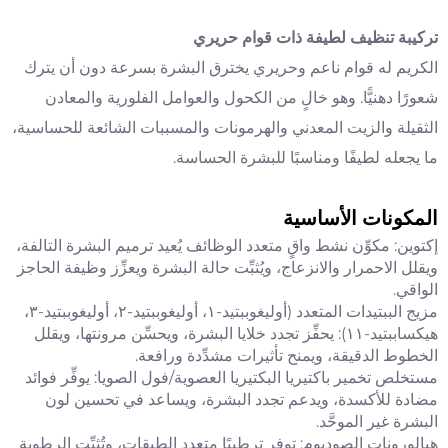
تركيبة تنظيف لطيفة ذات قوام حريري
الكريم له قوام ناعم وحريري يخترق البشرة بسرعة دون أن يترك
شعورًا دهنيًّا. وهو خالٍ من الكحول والعوامل الفلورية والمعادن
الثقيلة والزيت المعدني والهرمونات والمسببات الشائعة للحساسية،
ما يجعله لطيفًا ومناسبًا للبشرة الحساسة.
المكونات الأساسية
إكتوين: مكوِّن نشط واقٍ متعدد الوظائف يُعيد ترميم البشرة التالفة،
ويقلل الاحمرار والانزعاج، ويُثبِّت حالة البشرة ويعزِّز وظيفة الحاجز
الواقي.
مزيج الببتيدات المتعدد (أوليغوببتيد-١، أوليغوببتيد-٢، أوليغوببتيد-٣،
هيكساببتيد-١١): يحفِّز تجدد خلايا البشرة، ويحسِّن مرونتها، ويقلل
الخطوط الدقيقة، ويمنح تأثيرات مشدِّدة ورافعة.
مستخلص تخمير باكتيريا البكتيريا العصوية/فول الصويا: يوفِّر فوائد
مضادة للأكسدة، ويدعم تجدد البشرة، ويساعد في تحسين لون
البشرة غير الموحَّد.
هيالورونات الصوديوم: توفر ترطيبًا متعدد الطبقات، وتُثبِّت الرطوبة