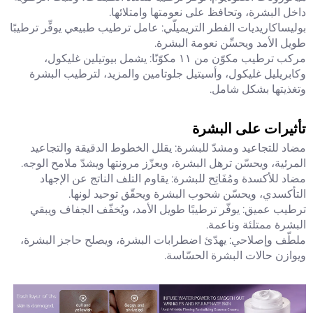
داخل البشرة، وتحافظ على نعومتها وامتلائها.
بوليساكاريديات الفطر التريميلّي: عامل ترطيب طبيعي يوفِّر ترطيبًا
طويل الأمد ويحسِّن نعومة البشرة.
مركب ترطيب مكوّن من ١١ مكوّنًا: يشمل بيوتيلين غليكول،
وكابريليل غليكول، وأسيتيل جلوتامين والمزيد، لترطيب البشرة
وتغذيتها بشكل شامل.
تأثيرات على البشرة
مضاد للتجاعيد ومشدّ للبشرة: يقلل الخطوط الدقيقة والتجاعيد
المرئية، ويحسّن ترهل البشرة، ويعزّز مرونتها ويشدّ ملامح الوجه.
مضاد للأكسدة ومُفَاتِح للبشرة: يقاوم التلف الناتج عن الإجهاد
التأكسدي، ويحسّن شحوب البشرة ويحقّق توحيد لونها.
ترطيب عميق: يوفّر ترطيبًا طويل الأمد، ويُخفّف الجفاف ويبقي
البشرة ممتلئة وناعمة.
ملطّف وإصلاحي: يهدّئ اضطرابات البشرة، ويصلح حاجز البشرة،
ويوازن حالات البشرة الحسّاسة.