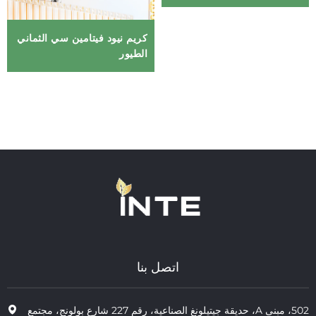
كريم نيود فيتامين سي الثماني
الطيور
اتصل بنا
502، مبنى A، حديقة جيتيلونغ الصناعية، رقم 227 شارع بولونج، مجتمع