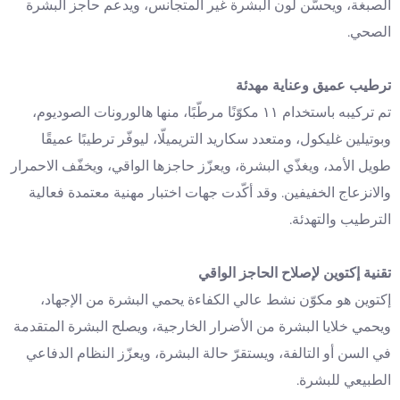
الصبغة، ويحسّن لون البشرة غير المتجانس، ويدعم حاجز البشرة
الصحي.
ترطيب عميق وعناية مهدئة
تم تركيبه باستخدام ١١ مكوّنًا مرطّبًا، منها هالورونات الصوديوم،
وبوتيلين غليكول، ومتعدد سكاريد التريميلّا، ليوفّر ترطيبًا عميقًا
طويل الأمد، ويغذّي البشرة، ويعزّز حاجزها الواقي، ويخفّف الاحمرار
والانزعاج الخفيفين. وقد أكّدت جهات اختبار مهنية معتمدة فعالية
الترطيب والتهدئة.
تقنية إكتوين لإصلاح الحاجز الواقي
إكتوين هو مكوّن نشط عالي الكفاءة يحمي البشرة من الإجهاد،
ويحمي خلايا البشرة من الأضرار الخارجية، ويصلح البشرة المتقدمة
في السن أو التالفة، ويستقرّ حالة البشرة، ويعزّز النظام الدفاعي
الطبيعي للبشرة.