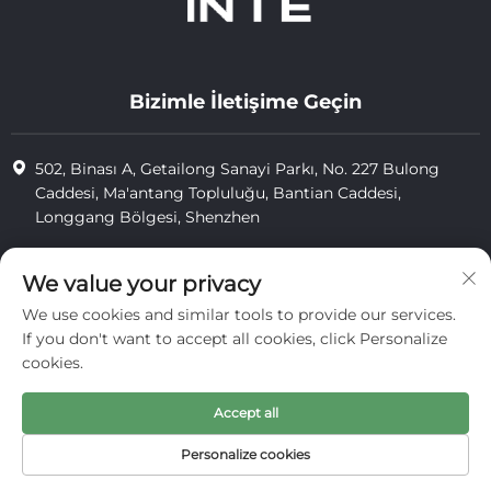
Bizimle İletişime Geçin
502, Binası A, Getailong Sanayi Parkı, No. 227 Bulong
Caddesi, Ma'antang Topluluğu, Bantian Caddesi,
Longgang Bölgesi, Shenzhen
+86-13823773549
We value your privacy
[email protected]
We use cookies and similar tools to provide our services.
If you don't want to accept all cookies, click Personalize
cookies.
Telif Hakkı © 2025 Inte Cosmetics (shenzhen) Co., Ltd. tarafından
saklıdır.
Accept all
gizlilik
Personalize cookies