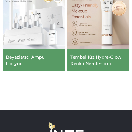
Beyazlatıcı Ampul
Tembel Kız Hydra-Glow
Loriyon
Renkli Nemlendirici