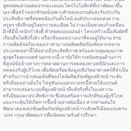
สูตรผสมส่วนผสมจากทะเลและโพรไบโอติกส์ที่เราพัฒนาขึ้น
เอง เพื่อสร้างเอกลักษณ์เฉพาะตัวของแบรนด์และรับประกัน
ประสิทธิภาพที่สอดคล้องกันทั้งไลน์ องค์ประกอบแห่งความ
หรูหราฝังลึกอยู่ในทุกรายละเอียด ไม่ว่าจะเป็นขวดแก้วเคลือบ
ฝ้าที่มีน้ำหนักกำลังดี หัวหยดแบบแม่นยำ โครงสร้างเนื้อสัมผัสที่
เรียบลื่นไม่ดึงรั้งผิว หรือกลิ่นหอมบางเบาที่คงอยู่ได้นาน สาย
การผลิตอัจฉริยะของเราสามารถผลิตผลิตภัณฑ์หลากหลาย
ประเภทเหล่านี้ได้อย่างมีประสิทธิภาพ พร้อมควบคุมคุณภาพ
สูงสุดในทุกแบตช์ นอกจากนี้ เรายังให้การสนับสนุนด้านการ
พิสูจน์ข้ออ้างทางการตลาดผ่านการทดลองทางคลินิกและการ
ทดลองกับผู้บริโภค เพื่อจัดเตรียมข้อมูลเชิงวิทยาศาสตร์ที่จำเป็น
สำหรับการนำเสนอข้อดีของไลน์ผลิตภัณฑ์ดูแลผิวหน้าระดับ
พรีเมียมอย่างมั่นใจ โซลูชันแบบครบวงจรนี้ช่วยให้แบรนด์
สามารถเสนอระบบที่ดูแลผิวหน้าที่แท้จริงทั้งในแง่ความ
พรีเมียมและประสิทธิภาพ ซึ่งส่งเสริมความภักดีของผู้บริโภค
และกระตุ้นให้เกิดการซื้อซ้ำอย่างต่อเนื่อง หากท่านสนใจ
พัฒนาคอลเลกชันผลิตภัณฑ์ดูแลผิวหน้าระดับพรีเมียมแบบครบ
วงจร กรุณาติดต่อเราเพื่อนัดหมายรับคำปรึกษา