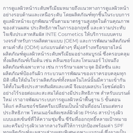
การดูแลผิวหน้าระดับพรีเมียมหมายถึงแนวทางการดูแลผิวหน้า
อย่างรอบด้านและเหนือระดับ โดยผลิตภัณฑ์ทุกชิ้นในระบบการ
ดูแลผิวหน้าจะถูกพัฒนาขึ้นตามมาตรฐานสูงสุดในด้านคุณภาพ
ของส่วนผสม ประสิทธิภาพในการออกฤทธิ์ และความประทับ
ใจเชิงประสาทสัมผัส INTE Cosmetics ให้บริการแบบครบ
วงจรสำหรับการผลิตตามแบบ (OEM) และการพัฒนาผลิตภัณฑ์
ตามคำสั่ง (ODM) แก่แบรนด์ต่างๆ ที่มุ่งสร้างหรือขยายไลน์
ผลิตภัณฑ์ดูแลผิวหน้าระดับพรีเมียมอย่างสมบูรณ์ ซึ่งครอบคลุม
ทั้งผลิตภัณฑ์เริ่มต้น เช่น คลีนเซอร์และโทนเนอร์ ไปจนถึง
ผลิตภัณฑ์เฉพาะทาง เช่น การรักษาเฉพาะจุด อิมัลชัน และ
ผลิตภัณฑ์ป้องกันผิว กระบวนการพัฒนาของเราครอบคลุมทุก
มิติ เพื่อให้มั่นใจว่าผลิตภัณฑ์ทั้งหมดในไลน์นั้นมีความเข้ากัน
ได้ทั้งในเชิงประสาทสัมผัสและเคมี จึงมอบผลประโยชน์ต่อผิว
อย่างไร้รอยต่อและสะสมได้อย่างมีประสิทธิภาพ สำหรับแบรนด์
ใหม่ เราอาจพัฒนาระบบการดูแลผิวหน้าพื้นฐาน 5 ขั้นตอน
ได้แก่ คลีนเซอร์ชนิดครีมเปลี่ยนเป็นน้ำมันที่อ่อนโยนแต่ทรง
ประสิทธิภาพ โทนเนอร์ผลัดเซลล์ผิวด้วย PHAs สารบำรุงผิว
แบบเอสเซ้นซ์ที่ให้ความชุ่มชื้น ซีรัมที่ออกฤทธิ์หลายเป้าหมาย
และครีมบำรุงผิวเวลากลางวันที่ให้การปกป้องพร้อมค่า SPF
ทุกผลิตภัณฑ์จะผสานส่วนผสมพิเศษเฉพาะแบรนด์ ซึ่งอาจเป็น