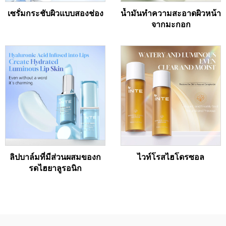
เซรั่มกระชับผิวแบบสองช่อง
น้ำมันทำความสะอาดผิวหน้า
จากมะกอก
ลิปบาล์มที่มีส่วนผสมของก
ไวท์โรสไฮโดรซอล
รดไฮยาลูรอนิก