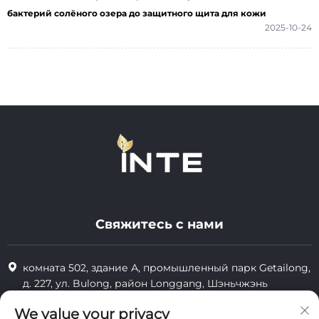
бактерий солёного озера до защитного щита для кожи
2025-10-24
Свяжитесь с нами
комната 502, здание А, промышленный парк Getailong,
д. 227, ул. Bulong, район Longgang, Шэньчжэнь
+86-13823773549
We value your privacy