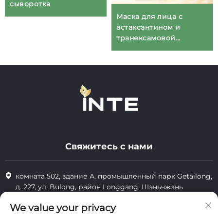
сыворотка
Маска для лица с
астаксантином и
транексамовой
кислотой
Свяжитесь с нами
комната 502, здание А, промышленный парк Getailong,
д. 227, ул. Bulong, район Longgang, Шэньчжэнь
+86-13823773549
We value your privacy