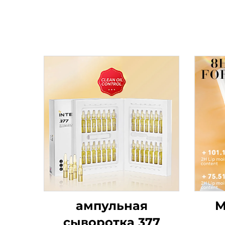
ампульная
М
сыворотка 377