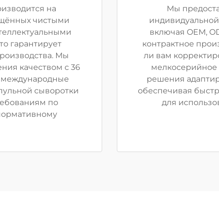
оизводится на
Мы предоста
ащённых чистыми
индивидуальной 
нтеллектуальными
включая OEM, OD
то гарантирует
контрактное произ
роизводства. Мы
ли вам корректир
ния качеством с 36
мелкосерийное 
я международные
решения адаптир
пульной сыворотки
обеспечивая быстр
ребованиям по
для использо
 нормативному