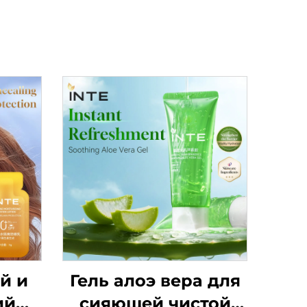
й и
Гель алоэ вера для
ий
сияющей чистой