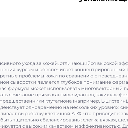
солнцезащит
лосьон SPF5
PA++++ (проб
размер)
нсивного ухода за кожей, отличающийся высокой э
нения курсом и обеспечивает концентрированный п
кретные проблемы кожи по сравнению с повседневн
ной сыворотки является глубокое понимание фарма
ная формула может использовать многовекторный п
ть сочетание прямых антиоксидантов, таких как фер
редшественники глутатиона (например, L-цистеин), 
действует одновременно на нескольких уровнях: сн
ливает выработку клеточной АТФ, что приводит к за
быть тщательно сбалансированы: слегка вязкая, ше
иируется с высоким качеством и эффективностью. Д