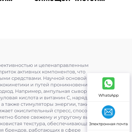
ный
кожи
0+
ный
ффективностью и целенаправленным
риток активных компонентов, что
ыми средствами. Научной основой для
кокинетики и путей проникновения
одход. Например, ампульная сыворотка
WhatsApp
уловая кислота и витамин C, наряду с
а также стимуляторы энергии, такие как
ижает окислительный стресс, способствует
метно более свежему и упругому виду
лковистая текстура, обеспечивающая
Электронная почта
ля брендов, работающих в сфере