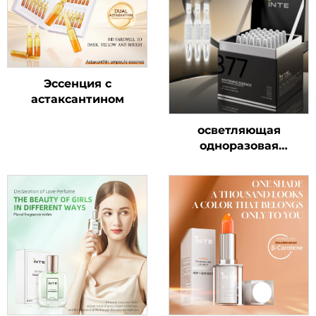
Эссенция с
астаксантином
осветляющая
одноразовая
ампульная сыворотка
377