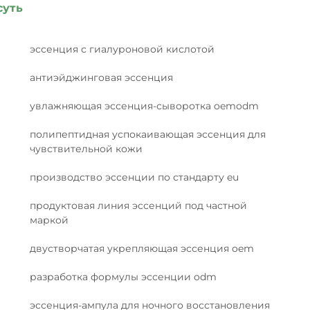
суть
эссенция с гиалуроновой кислотой
антиэйджинговая эссенция
увлажняющая эссенция-сыворотка oemodm
полипептидная успокаивающая эссенция для
чувствительной кожи
производство эссенции по стандарту eu
продуктовая линия эссенций под частной
маркой
двустворчатая укрепляющая эссенция oem
разработка формулы эссенции odm
эссенция-ампула для ночного восстановления