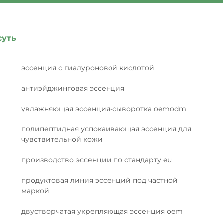
суть
эссенция с гиалуроновой кислотой
антиэйджинговая эссенция
увлажняющая эссенция-сыворотка oemodm
полипептидная успокаивающая эссенция для
чувствительной кожи
производство эссенции по стандарту eu
продуктовая линия эссенций под частной
маркой
двустворчатая укрепляющая эссенция oem