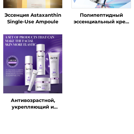
Эссенция Astaxanthin
Полипептидный
Single-Use Ampoule
эссенциальный крем
для кожи вокруг глаз
Антивозрастной,
укрепляющий и
восстанавливающий
уход за кожей набор