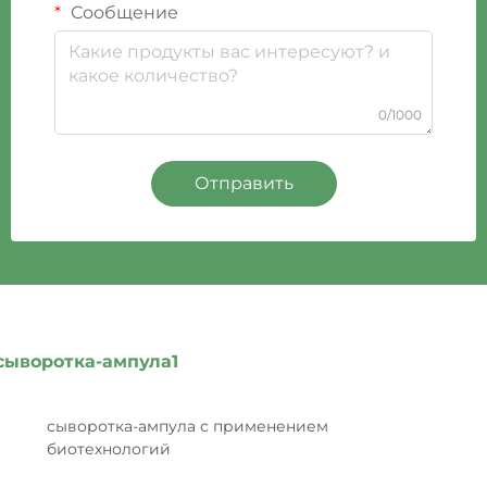
Сообщение
0/1000
Отправить
сыворотка-ампула1
сыворотка-ампула с применением
биотехнологий