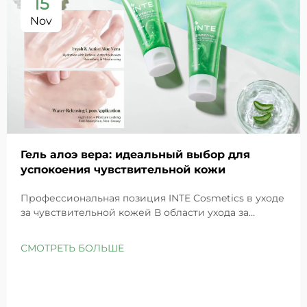
15
Nov
Гель алоэ вера: идеальный выбор для
успокоения чувствительной кожи
Профессиональная позиция INTE Cosmetics в уходе
за чувствительной кожей В области ухода за
чувствительной кожей гель алоэ вера выделяется
как особенно популярный ингредиент благодаря
СМОТРЕТЬ БОЛЬШЕ
своим исключительным успокаивающим
свойствам. Будучи ведущим мировым
производителем косметики по модели OEM/ODM
ма...