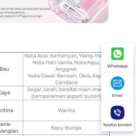
Nota Atas: Kemenyan, Ylang-Ylang
Nota Hati: Vanila, Nota Kayu,
Whatsapp
Bau
Anggrek
Nota Dasar: Benzoin, Okra, Kayu
Cendana
Segar, cerah, bersifat main-main
Gaya
Emel
(temperamen seperti puteri)
antina
Wanita
Jenis
Telefon bimbit
Kayu-Bunga
angian