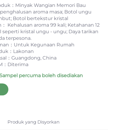
oduk：Minyak Wangian Memori Bau
- penghalusan aroma masa; Botol ungu
ut; Botol bertekstur kristal
n： Kehalusan aroma 99 kali; Ketahanan 12
l seperti kristal ungu - ungu; Daya tarikan
a terpesona.
nan：Untuk Kegunaan Rumah
oduk：Lakonan
sal：Guangdong, China
：Diterima
*Sampel percuma boleh disediakan
Produk yang Disyorkan