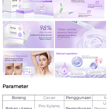
Parameter
Borang
Cecair
Penggunaan
M
Un
Pro-Xylane,
Bahan utama
Permohonan
Penggu