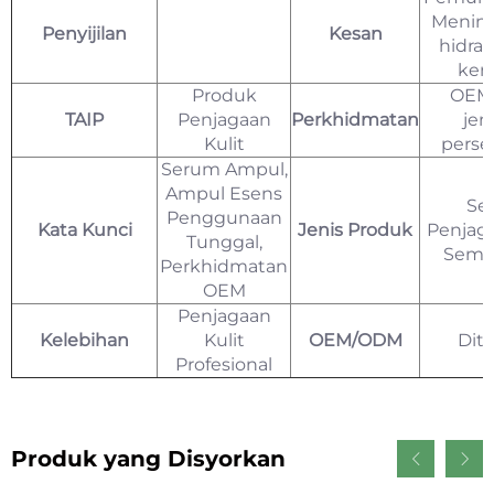
Menin
Penyijilan
Kesan
hidras
ken
Produk
OEM
TAIP
Penjagaan
Perkhidmatan
je
Kulit
perse
Serum Ampul,
Ampul Esens
Se
Penggunaan
Kata Kunci
Jenis Produk
Penjaga
Tunggal,
Semul
Perkhidmatan
OEM
Penjagaan
Kelebihan
Kulit
OEM/ODM
Dit
Profesional
Produk yang Disyorkan