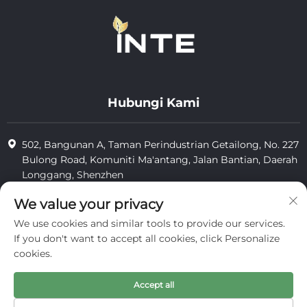
Hubungi Kami
502, Bangunan A, Taman Perindustrian Getailong, No. 227
Bulong Road, Komuniti Ma'antang, Jalan Bantian, Daerah
Longgang, Shenzhen
+86-13823773549
We value your privacy
We use cookies and similar tools to provide our services.
[email protected]
If you don't want to accept all cookies, click Personalize
cookies.
Hak Cipta © 2025 oleh Inte Cosmetics (shenzhen) Co., Ltd.
Accept all
privasi