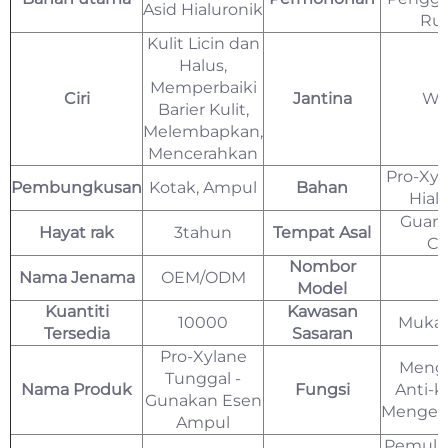
Asid Hialuronik
Ru
Kulit Licin dan
Halus,
Memperbaiki
Ciri
Jantina
Wa
Barier Kulit,
Melembapkan,
Mencerahkan
Pro-Xyl
Pembungkusan
Kotak, Ampul
Bahan
Hial
Guan
Hayat rak
3tahun
Tempat Asal
Ch
Nombor
Nama Jenama
OEM/ODM
Model
Kuantiti
Kawasan
10000
Muka,
Tersedia
Sasaran
Pro-Xylane
Mengh
Tunggal -
Nama Produk
Fungsi
Anti-k
Gunakan Esen
Mengen
Ampul
Pemulih