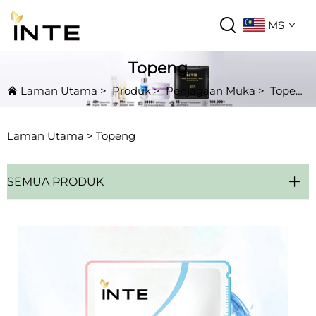
MS
Topeng
Laman Utama
>
Produk
>
Penjagaan Muka
>
Topeng
Laman Utama >
Topeng
SEMUA PRODUK