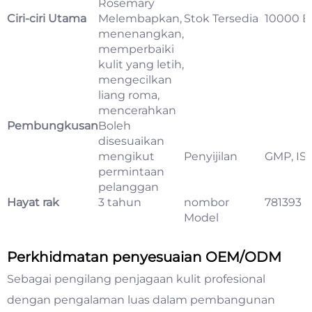
Rosemary
Ciri-ciri Utama
Melembapkan,
Stok Tersedia
10000 Bi
menenangkan,
memperbaiki
kulit yang letih,
mengecilkan
liang roma,
mencerahkan
Pembungkusan
Boleh
disesuaikan
mengikut
Penyijilan
GMP, IS
permintaan
pelanggan
Hayat rak
3 tahun
nombor
781393
Model
Perkhidmatan penyesuaian OEM/ODM
Sebagai pengilang penjagaan kulit profesional
dengan pengalaman luas dalam pembangunan