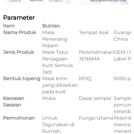
Parameter
Item
Butiran
Nama Produk
Mask
Tempat Asal
Guangd
Penenang
China
Malam
Jenis Produk
Mask Tidur
Perkhidmatan
OEM / O
Penjagaan
JENAMA
Label Pe
Kulit Semula
Jadi
Bentuk topeng
Mask krim
MOQ
5000 pc
yang dibiarkan
pada kulit
Kawasan
Muka
Dasar sampel
Sample
Sasaran
percum
tersedia
Permohonan
Untuk
Fungsi Utama
Pelemba
Digunakan di
mencera
Rumah,
menena