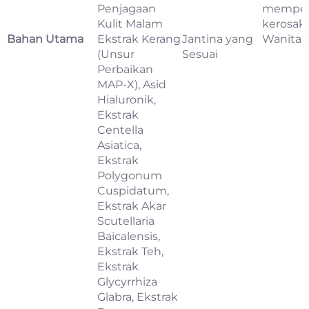
Penjagaan
memper
Kulit Malam
kerosak
Bahan Utama
Ekstrak Kerang
Jantina yang
Wanita
(Unsur
Sesuai
Perbaikan
MAP-X), Asid
Hialuronik,
Ekstrak
Centella
Asiatica,
Ekstrak
Polygonum
Cuspidatum,
Ekstrak Akar
Scutellaria
Baicalensis,
Ekstrak Teh,
Ekstrak
Glycyrrhiza
Glabra, Ekstrak