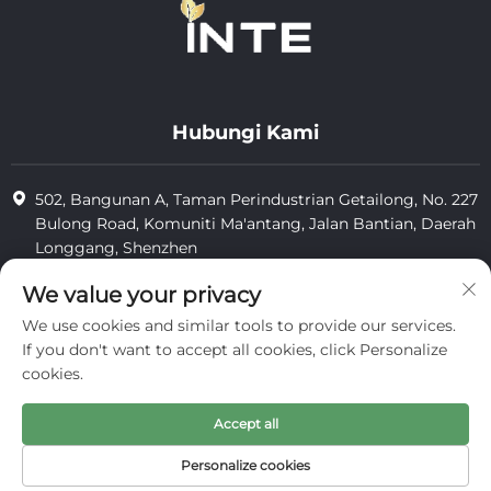
Hubungi Kami
502, Bangunan A, Taman Perindustrian Getailong, No. 227
Bulong Road, Komuniti Ma'antang, Jalan Bantian, Daerah
Longgang, Shenzhen
+86-13823773549
We value your privacy
We use cookies and similar tools to provide our services.
[email protected]
If you don't want to accept all cookies, click Personalize
cookies.
Hak Cipta © 2025 oleh Inte Cosmetics (shenzhen) Co., Ltd.
Accept all
privasi
Personalize cookies