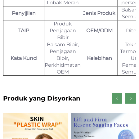
Lobak Merah
persen
Balsam
Penyijilan
Jenis Produk
Semula
Produk
TAIP
Penjagaan
OEM/ODM
Dite
Bibir
Balsam Bibir,
Tekno
Penjagaan
Termok
Kata Kunci
Bibir,
Kelebihan
Uni
Perkhidmatan
Pemak
OEM
Semula
Produk yang Disyorkan