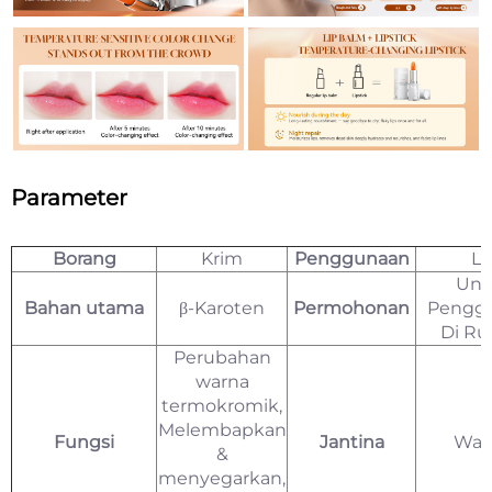
Parameter
Borang
Krim
Penggunaan
Li
Unt
Bahan utama
β-Karoten
Permohonan
Pengg
Di R
Perubahan
warna
termokromik,
Melembapkan
Fungsi
Jantina
Wan
&
menyegarkan,