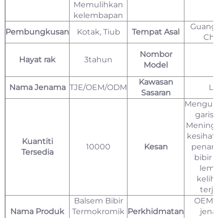
Memulihkan
kelembapan
Guang
Pembungkusan
Kotak, Tiub
Tempat Asal
Chi
Nombor
Hayat rak
3tahun
Model
Kawasan
Nama Jenama
TJE/OEM/ODM
Li
Sasaran
Mengur
garis b
Mening
kesihat
Kuantiti
10000
Kesan
penam
Tersedia
bibir 
lemb
kelih
terj
Balsem Bibir
OEM 
Nama Produk
Termokromik
Perkhidmatan
jen