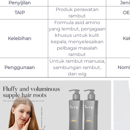
Penyijilan
Jen
Produk perawatan
TAIP
OE
rambut
Formula asid amino
yang lembut, penjagaan
khusus untuk kulit
Kelebihan
Ka
kepala, menyelesaikan
pelbagai masalah
rambut
Untuk rambut manusia,
Penggunaan
sambungan rambut,
Nomb
dan wig