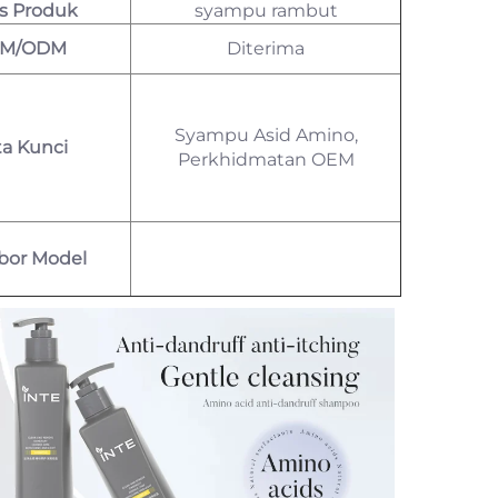
is Produk
syampu rambut
M/ODM
Diterima
Syampu Asid Amino,
ta Kunci
Perkhidmatan OEM
or Model