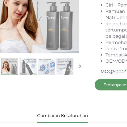
Ciri：Pe
Ramuan：A
Natrium 
Kelebiha
tertumpu
pelbagai
Permoho
Jenis P
Tempat A
OEM/ODM
MOQ:
5000
Pertanyaan
Gambaran Keseluruhan