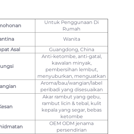
Untuk Penggunaan Di
mohonan
Rumah
antina
Wanita
pat Asal
Guangdong, China
Anti-ketombe, anti-gatal,
kawalan minyak,
ungsi
pembersihan lembut,
menyuburkan, menguatkan
Aroma/bau/wangian/label
angian
peribadi yang disesuaikan
Akar rambut yang gebu,
rambut licin & tebal, kulit
Kesan
kepala yang segar, bebas
ketombe
OEM ODM jenama
hidmatan
persendirian