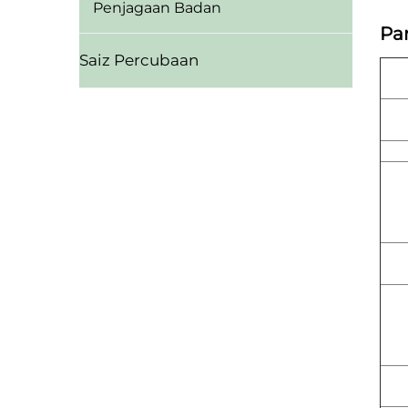
Penjagaan Badan
Pa
Saiz Percubaan