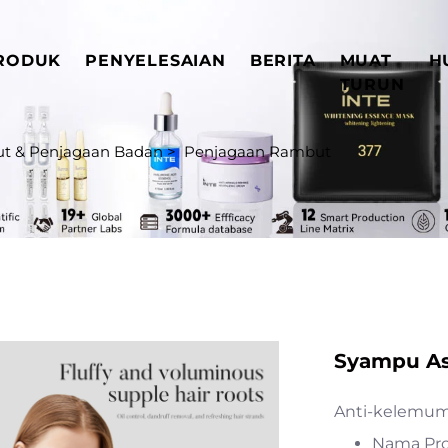
RODUK
PENYELESAIAN
BERITA
MUAT
H
TURUN
t & Penjagaan Badan
>
Penjagaan Rambut
Syampu As
Anti-kelemumu
Nama Pro