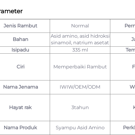
rameter
Jenis Rambut
Normal
Per
Asid amino, asid hidroksi
Bahan
J
sinamoil, natrium asetat
Isipadu
335 ml
Tem
Ciri
Memperbaiki Rambut
F
Nama Jenama
IWIW/OEM/ODM
W
Hayat rak
3tahun
Nama Produk
Syampu Asid Amino
Perk