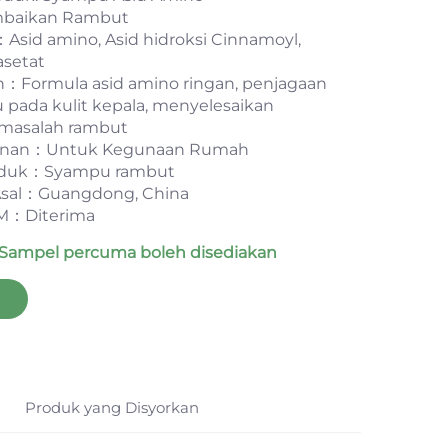
mbaikan Rambut
sid amino, Asid hidroksi Cinnamoyl,
asetat
n：Formula asid amino ringan, penjagaan
 pada kulit kepala, menyelesaikan
 masalah rambut
nan：Untuk Kegunaan Rumah
roduk：Syampu rambut
sal：Guangdong, China
：Diterima
*Sampel percuma boleh disediakan
Produk yang Disyorkan