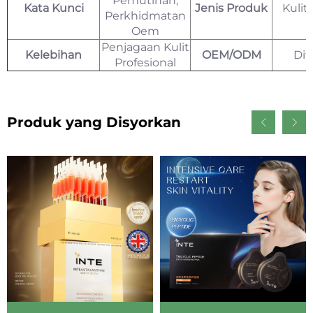
Pemutihan,
Kata Kunci
Jenis Produk
Kulit
Perkhidmatan
J
Oem
Penjagaan Kulit
Kelebihan
OEM/ODM
Dit
Profesional
Produk yang Disyorkan