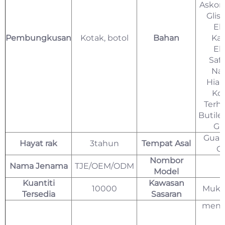
Askorb
Glisi
Ek
Pembungkusan
Kotak, botol
Bahan
Kam
Ek
Saff
Na
Hial
Ko
Terhid
Butilen
Gli
Guan
Hayat rak
3tahun
Tempat Asal
C
Nombor
Nama Jenama
TJE/OEM/ODM
Model
Kuantiti
Kawasan
10000
Muka
Tersedia
Sasaran
meng