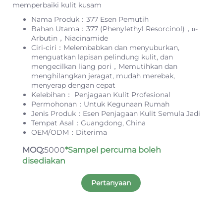
memperbaiki kulit kusam
Nama Produk：377 Esen Pemutih
Bahan Utama：377 (Phenylethyl Resorcinol)，α-
Arbutin，Niacinamide
Ciri-ciri：Melembabkan dan menyuburkan,
menguatkan lapisan pelindung kulit, dan
mengecilkan liang pori，Memutihkan dan
menghilangkan jeragat, mudah merebak,
menyerap dengan cepat
Kelebihan： Penjagaan Kulit Profesional
Permohonan：Untuk Kegunaan Rumah
Jenis Produk：Esen Penjagaan Kulit Semula Jadi
Tempat Asal：Guangdong, China
OEM/ODM：Diterima
MOQ:
5000
*Sampel percuma boleh
disediakan
Pertanyaan