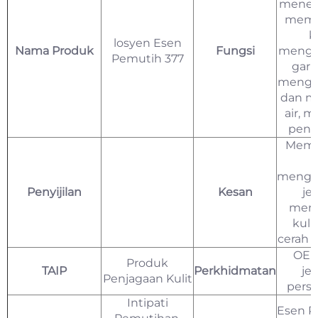
meneg
memu
ku
losyen Esen
Nama Produk
Fungsi
mengu
Pemutih 377
garis
mengis
dan m
air, 
peng
Memu
mengh
Penyijilan
Kesan
jer
menj
kulit
cerah 
OE
Produk
TAIP
Perkhidmatan
je
Penjagaan Kulit
perse
Intipati
Esen P