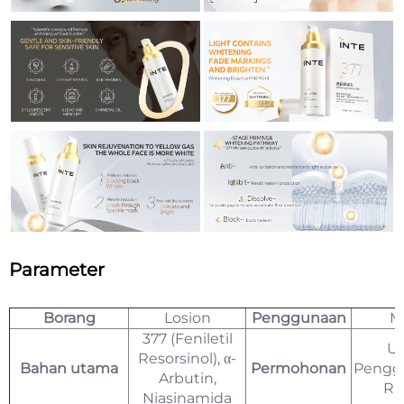
Parameter
Borang
Losion
Penggunaan
M
377 (Feniletil
U
Resorsinol), α-
Bahan utama
Permohonan
Pengg
Arbutin,
R
Niasinamida