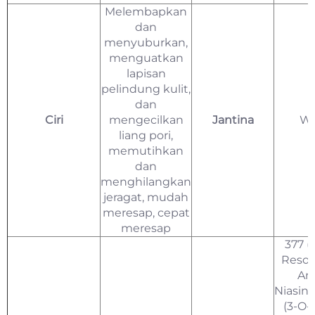
Melembapkan
dan
menyuburkan,
menguatkan
lapisan
pelindung kulit,
dan
Ciri
mengecilkan
Jantina
Wa
liang pori,
memutihkan
dan
menghilangkan
jeragat, mudah
meresap, cepat
meresap
377 (F
Resors
Arb
Niasin
(3-O-E