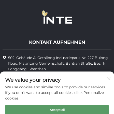
KONTAKT AUFNEHMEN
502, Gebäude A, Getailong Industriepark, Nr. 227 Bulong
Road, Ma'antang Gemeinschaft, Bantian Straße, Bezirk
Longgang, Shenzhen
+86-13823773549
We value your privacy
We use cookies and similar tools to provide our services.
[email protected]
If you don't want to accept all cookies, click Personalize
cookies.
Copyright © 2025 by Inte Cosmetics (Shenzhen) Co., Ltd.
Accept all
datenschutz