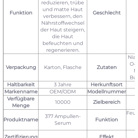
reduzieren, trübe
und matte Haut
Funktion
Geschlecht
verbessern, den
Nährstoffwechsel
der Haut steigern,
die Haut
befeuchten und
regenerieren.
Niac
O-E
Verpackung
Karton, Flasche
Zutaten
N
But
Haltbarkeit
3 Jahre
Herkunftsort
G
Markenname
OEM/ODM
Modellnummer
Verfügbare
10000
Zielbereich
Menge
Feuc
377 Ampullen-
Produktname
Funktion
Serum
Zertifizierung
Effekt