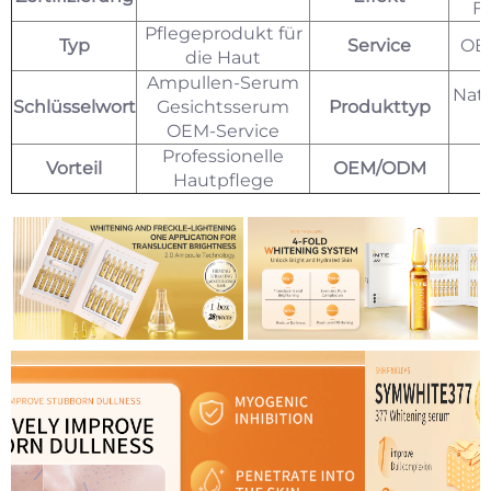
Fe
Pflegeprodukt für
Typ
Service
OE
die Haut
Ampullen-Serum
Natü
Schlüsselwort
Gesichtsserum
Produkttyp
OEM-Service
Professionelle
Vorteil
OEM/ODM
Hautpflege