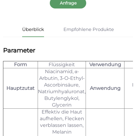
Anfrage
Überblick
Empfohlene Produkte
Parameter
Form
Flüssigkeit
Verwendung
Niacinamid, α-
Arbutin, 3-O-Ethyl-
Ascorbinsäure,
F
Hauptzutat
Anwendung
Natriumhyaluronat,
Butylenglykol,
Glycerin
Effektiv die Haut
aufhellen, Flecken
verblassen lassen,
Melanin