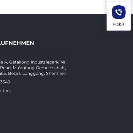
Mobil
AUFNEHMEN
 A, Getailong Industriepark, Nr.
 Road, Ma'antang Gemeinschaft,
aße, Bezirk Longgang, Shenzhen
73549
ected]