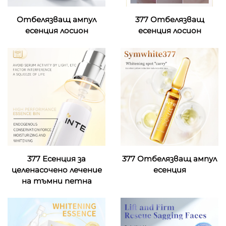
Отбелязващ ампул
377 Отбелязващ
есенция лосион
есенция лосион
377 Есенция за
377 Отбелязващ ампул
целенасочено лечение
есенция
на тъмни петна