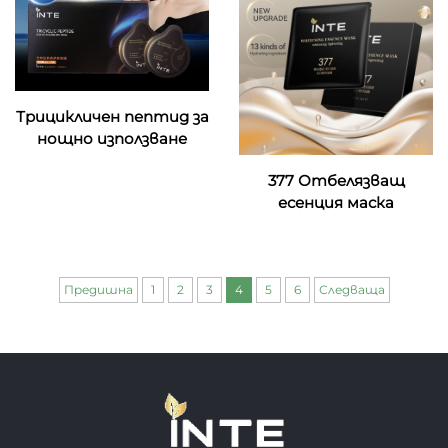
Трицикличен пептид за
нощно използване
377 Отбелязващ
есенция маска
Предишна
1
2
3
4
5
6
Следваща