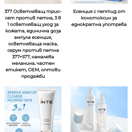
377 Осветляващ трио-
Есенция с пептид от
сет против петна, 3 в
конотоксин за
1 осветляващ уход за
еднократна употреба
кожата, единична доза
ампула есенция,
осветляваща маска,
серум против петна
377+577, намалява
меланина, частен
етикет, OEM, оптови
продажби