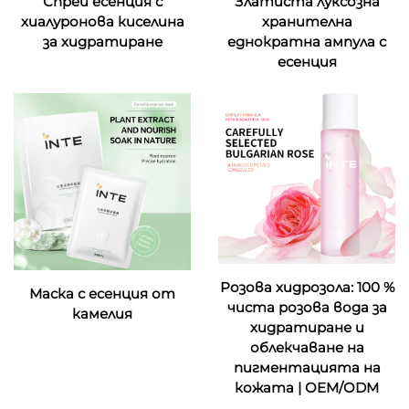
Спрей есенция с
Златиста луксозна
хиалуронова киселина
хранителна
за хидратиране
еднократна ампула с
есенция
Розова хидрозола: 100 %
Маска с есенция от
чиста розова вода за
камелия
хидратиране и
облекчаване на
пигментацията на
кожата | OEM/ODM