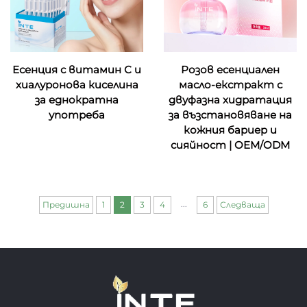
Есенция с витамин С и
Розов есенциален
хиалуронова киселина
масло-екстракт с
за еднократна
двуфазна хидратация
употреба
за възстановяване на
кожния бариеp и
сияйност | OEM/ODM
...
Предишна
1
2
3
4
6
Следваща