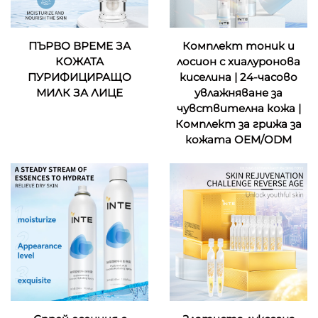
ПЪРВО ВРЕМЕ ЗА
Комплект тоник и
КОЖАТА
лосион с хиалуронова
ПУРИФИЦИРАЩО
киселина | 24-часово
МИЛК ЗА ЛИЦЕ
увлажняване за
чувствителна кожа |
Комплект за грижа за
кожата OEM/ODM