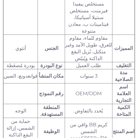
مستخلص بيفيدا
فيرمنت، مستخلص
سنتيلا آسياتيكا،
فيتامينات ب، معادن
متنوعة
مقاوم للماء، مقاوم
للعرق، طويل الأمد وغير
المميزات
الجنس
أنثوي
متكتل، يُزيل البقع
الداكنة ويُبيّض
التغليف
طلب العميل
نوع البودرة
بودرة مُضغَطة
مدة
3 سنوات
مكان المنشأ
قوانغدونغ، الصين
الصلاحية
اسم
العلامة
OEM/ODM
رقم النموذج
التجارية
الكمية
المنطقة
يُحدد بالتفاوض
الوجه
المتاحة
المستهدفة.
حماية من
كريم BB واقي من
الشمس، إزالة
اسم المنتج
الشمس
الوظيفة
البقع الداكنة