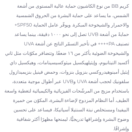
كريم BB من نوع الكاشيون حماية عالية المستوى من أشعة
الشمس، ما يساعد على حماية البشرة من الحروق الشمسية
والاحمرار والشيخوخة المبكرة. ويوفّر عامل الحماية SPF50+
حمايةً من أشعة UVB تصل إلى نحو ١٠٠٠ دقيقة، بينما يساعد
تصنيف PA++++ في تأخير التسمّر الناتج عن أشعة UVA
والشيخوخة الضوئية بأكثر من ١٦ ضعفًا. وتتضافر مكوّنات مثل ثاني
أكسيد التيتانيوم، وإيثيلهيكسيل ميثوكسيسينامات، وهيكسيل داي
إيثيل أمينوهيدروكسي بنزويل بنزوات، وحمض فينيل بنزيميدازول
سلفونيك لحجب أشعة UVA وUVB عبر أطوال موجية متعددة،
باستخدام مزيج من المرشّحات الفيزيائية والكيميائية لتغطية واسعة
الطيف. أما النظام المزدوج لإضاءة البشرة، المكوّن من خميرة
البيفيدا ومستخلص نبتة السنتيلا آسياتيكا، فيساعد على تحسين
وضوح البشرة وإشراقها تدريجيًّا، ليمنحها مظهرًا أكثر شفافية
وإشراقًا.