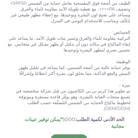
الطيف من أشعة فوق البنفسجية بعامل حماية من الشمس SPF50+
وتصنيف PA++++، مع تغطية طويلة الأمد مقاومة للماء والعرق.
ويساعد على تفتيح لون البشرة وتوحيدها، مع إعطاء مظهر طبيعي غير
مُكثّف ومناسب للاستخدام اليومي في المنزل.
الخصائص:
التركيبة مقاومة للماء والعرق وتتميز بثبات طويل الأمد، ما يساعد على
إبقاء الماكياج في مكانه دون أن يتكتل أو يظهر بشكل غير متجانس، مع
تحسين بصري لمظهر البشرة وتوحيدها.
الوظيفة:
يوفر حماية عالية من أشعة الشمس، كما يساعد في تقليل ظهور
النمش والبقع الداكنة، مما يخلق لون بشرة أكثر انتظامًا وإشراقًا.
ميزة：
تم تطوير هذا كريم بي.بي. الكاشيون من قِبل شركة متخصصة في
تصنيع منتجات العناية بالبشرة، وهو يوفّر قاعدة مستقرة وموثوقة
لخطوط ماكياج الحماية من الشمس المُصنَّعة حسب الطلب
(OEM/ODM).
الحد الأدنى لكمية الطلب:
5000
*يمكن توفير عينات
مجانية