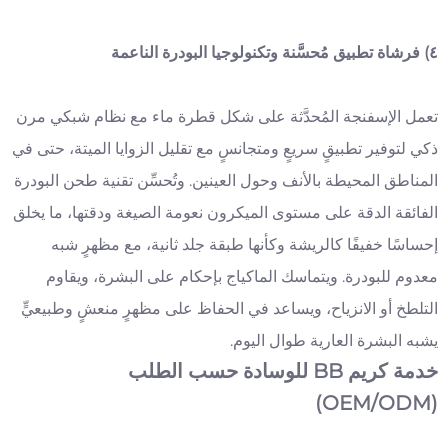
٤) فرشاة تطبيق مُحسَّنة وتكنولوجيا البودرة الناعمة
تعمل الإسفنجة المُحدَّثة على شكل قطرة ماء مع نظام شبكي مرن
ذكي لتوفير تطبيقٍ سريعٍ ومتجانسٍ مع تقليل الزوايا الميتة، حتى في
المناطق المحيطة بالأنف وحول العينين. وتُحسِّن تقنية طحن البودرة
الفائقة الدقة على مستوى الميكرون نعومة الصيغة ودقتها، ما يخلق
إحساسًا خفيفًا كالريشة وكأنها طبقة جلد ثانية، مع مظهرٍ شبه
معدوم للبودرة. ويتماسك الماكياج بإحكام على البشرة، ويقاوم
التلطخ أو الانزياح، ويساعد في الحفاظ على مظهرٍ منعشٍ وطبيعيٍّ
يشبه البشرة العارية طوال اليوم.
خدمة كريم BB للوسادة حسب الطلب
(OEM/ODM)