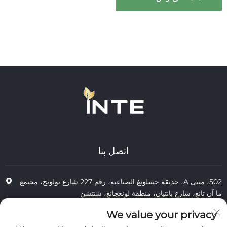
المواصفات) | تركيبة لطيفة
متوازنة الحموضة للعناية
المهنية بالبشرة
اتصل بنا
502، مبنى A، حديقة جيتيلونغ الصناعية، رقم 227 شارع بولونج، مجتمع
ما آن تانغ، شارع بانتيان، منطقة لونغجانغ، شنتشن
+86-13823773549
We value your privacy