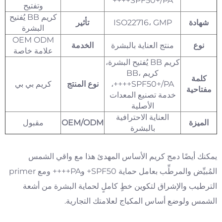
SPF50+/PA++++
وتفتيح
كريم BB يُفتيح
شهادة
ISO22716، GMP
تأثير
البشرة
OEM ODM
نوع
منتج العناية بالبشرة
الخدمة
علامة خاصة
كريم BB يُفتيح البشرة،
كريم BB،
كلمة
SPF50+/PA++++،
نوع المنتج
كريم بي بي
مفتاحية
خدمة تصنيع المعدات
الأصلية
العناية الاحترافية
الميزة
OEM/ODM
مقبول
بالبشرة
يمكنك أيضًا دمج كريم الأساس المهدئ هذا مع واقي الشمس
المُبيِّض والمرطِّب بعامل حماية SPF50+ وPA++++ ومع primer
الترطيب والإشراق لتكوين خطٍ كاملٍ لحماية البشرة من أشعة
الشمس ولوضع أساس المكياج لعلامتك التجارية.