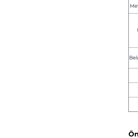
Mev
Bel
Ön