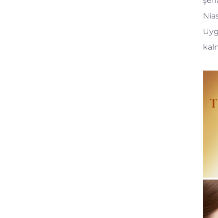
şeff
Nias
Uyg
kalm