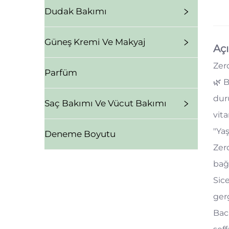
Dudak Bakımı
Güneş Kremi Ve Makyaj
Aç
Zer
Parfüm
🌿 B
dur
Saç Bakımı Ve Vücut Bakımı
vita
"Yaş
Deneme Boyutu
Zerd
bağl
Sice
gerg
Baci