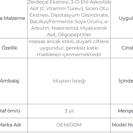
Zerdeçal Ekstresi, 3-O-Etil Askorbik
Asit (C Vitamini Türevi), Sicen Otu
Ekstresi, Dipotasyum Glisirizinate,
a Malzeme
Uygu
Bacillus/Fermente Soya Ürünü, α-
Arbutin, Niasinamid, Hiyaluronik
Asit, Oligopeptitler
Hassas ancak etkili, duyarlı ciltlere
Özellik
uygundur, gereksiz katkı
Cins
maddeleri içermemektedir
Ambalaj
Müşteri İsteği
İçinde
Raf ömrü
3 yıl
Menşei
Marka Adı
OEM/ODM
Model N