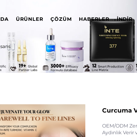
ZDA
ÜRÜNLER
ÇÖZÜM
HABERLER
İNDIR
sans
Curcuma Ve
OEM/ODM Zerde
Aydınlık Verir v