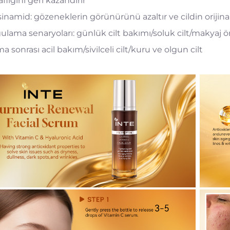
aflığını geri kazandırır
inamid: gözeneklerin görünürünü azaltır ve cildin orijinal ş
ulama senaryoları: günlük cilt bakımı/soluk cilt/makyaj 
a sonrası acil bakım/sivilceli cilt/kuru ve olgun cilt