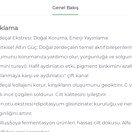
Genel Bakış
ıklama
deçal Ekstresi: Doğal Koruma, Enerji Yayınlama
itkisel Altın Güç: Doğal zerdeçalın temel aktif bileşenlerinde
umunu korumanıza yardımcı olur, yorgunluğa ve solgunlu
mini türevi): Hafif aydınlatıcı etki, pigment birikimini azaltı
lanmaya karşı ve aydınlatıcı" çift kanal
eçal kollajeni korur, kırışıkların oluşumunu geciktirir, C vi
ı ince çizgileri soldurur. Cilt kalitesini iyileştirir
n otu ekstresi+dipotasyum glisirizinate: kuruluğu ve nem ka
inliğini artırır.
llus/soya fermentasyon ürünleri: hassas cilt dokusu. Alfa a