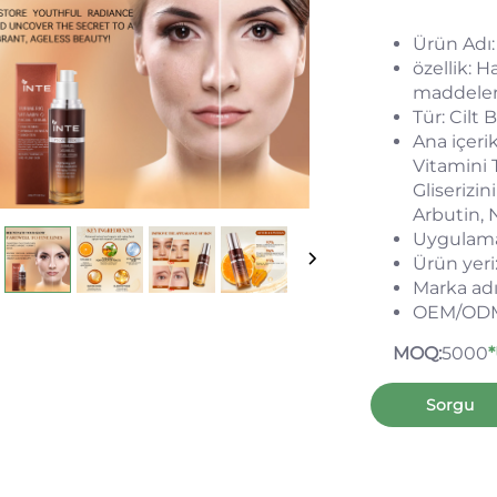
Ürün Adı:
özellik: H
maddeleri
Tür: Cilt
Ana içerik
Vitamini 
Gliserizi
Arbutin, 
Uygulama
Ürün yer
Marka ad
OEM/ODM: 
MOQ:
5000
*
Sorgu