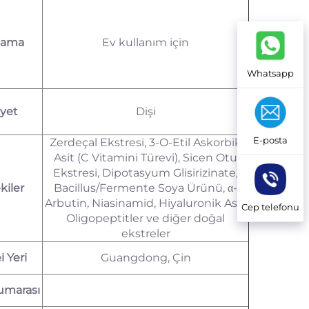
lama
Ev kullanım için
Whatsapp
iyet
Dişi
E-posta
Zerdeçal Ekstresi, 3-O-Etil Askorbik
Asit (C Vitamini Türevi), Sicen Otu
Ekstresi, Dipotasyum Glisirizinate,
kiler
Bacillus/Fermente Soya Ürünü, α-
Arbutin, Niasinamid, Hiyaluronik Asit,
Cep telefonu
Oligopeptitler ve diğer doğal
ekstreler
 Yeri
Guangdong, Çin
umarası