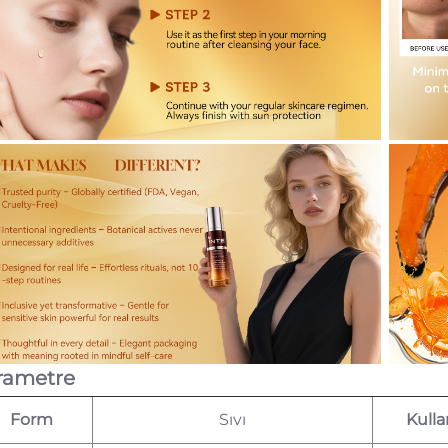
rametre
Form
Sıvı
Kull