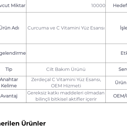
cut Miktar
10000
Hedef
Ürün Adı
Curcuma ve C Vitamini Yüz Esansı
İşl
gelendirme
Et
Tip
Cilt Bakım Ürünü
Ser
Anahtar
Zerdeçal C Vitamini Yüz Esansı,
Ürün 
Kelime
OEM Hizmeti
Gereksiz katkı maddeleri olmadan
Avantaj
OEM/
bilinçli bitkisel aktifler içerir
erilen Ürünler