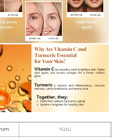
anım
Yüzü