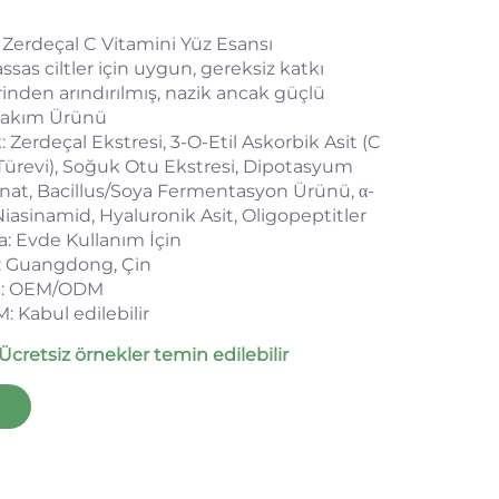
 Zerdeçal C Vitamini Yüz Esansı
assas ciltler için uygun, gereksiz katkı
nden arındırılmış, nazik ancak güçlü
 Bakım Ürünü
: Zerdeçal Ekstresi, 3-O-Etil Askorbik Asit (C
Türevi), Soğuk Otu Ekstresi, Dipotasyum
ninat, Bacillus/Soya Fermentasyon Ürünü, α-
Niasinamid, Hyaluronik Asit, Oligopeptitler
: Evde Kullanım İçin
i: Guangdong, Çin
ı: OEM/ODM
Kabul edilebilir
Ücretsiz örnekler temin edilebilir