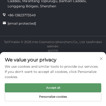
Caddesi, Ma'antang Topluluğu, Bantian Caddesi,
Longgang Bölgesi, Shenzhen
+86-13823773549
[email protected]
Telif Hakkı © 2025 Inte Cosmetics (shenzhen) Co., Ltd. tarafından
saklıdır.
gizlilik
We value your privacy
We use cookies and similar tools to provide our services.
If you don't want to accept all cookies, click Personalize
cookies.
Accept all
Personalize cookies