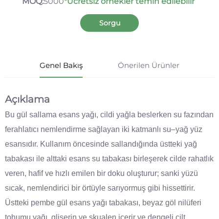
MOQ:
5000
*Ücretsiz örnekler temin edilebilir
Sorgu
Genel Bakış
Önerilen Ürünler
Açıklama
Bu gül sallama esans yağı, cildi yağla beslerken su fazından
ferahlatıcı nemlendirme sağlayan iki katmanlı su–yağ yüz
esansıdır. Kullanım öncesinde sallandığında üstteki yağ
tabakası ile alttaki esans su tabakası birleşerek cilde rahatlık
veren, hafif ve hızlı emilen bir doku oluşturur; sanki yüzü
sıcak, nemlendirici bir örtüyle sarıyormuş gibi hissettirir.
Üstteki pembe gül esans yağı tabakası, beyaz göl nilüferi
tohumu yağı, gliserin ve skualen içerir ve dengeli cilt