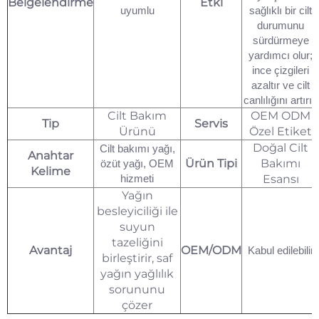
Belgelendirme
Etki
uyumlu
sağlıklı bir cilt
durumunu
sürdürmeye
yardımcı olur;
ince çizgileri
azaltır ve cilt
canlılığını artırır.
Cilt Bakım
OEM ODM
Tip
Servis
Ürünü
Özel Etiket
Doğal Cilt
Cilt bakımı yağı,
Anahtar
Ürün Tipi
Bakımı
özüt yağı, OEM
Kelime
hizmeti
Esansı
Yağın
besleyiciliği ile
suyun
tazeliğini
Avantaj
OEM/ODM
Kabul edilebilir
birleştirir, saf
yağın yağlılık
sorununu
çözer