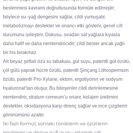
beslenmesi kavramı doğrultusunda formüle edilmiştir;
böylece su–yağ dengesini sağlar, cildi yumuşatır,
metabolizmayı destekler ve onarıcı etki gösterir, genel cilt
durumunu iyileştirir. Dokusu, sıradan saf yağlara kıyasla
daha hafif ve daha nemlendiricidir; cildi besler ancak yağlı
bir his bırakmaz.
Alt beyaz şeftali özü su tabakası, gül suyu, patentli gül özütü,
çöl gülü yaprak hücre özütü, patentli Şinçang Lithospermum
özütü, patentli Pro-Xylane, ektoin, ergotiyonin ve sodyum
hyaluronat’tan oluşur. Bu bileşenler cildi derinlemesine
nemlendirir, stratum corneum’u onarır, kolajen üretimini
destekler, oksidasyona karşı direnç sağlar ve ince çizgilerin
görünümünü azaltır.
İki fazlı formül, sonraki toniklerin ve özütlerin
emilimini ve deriye nüfuzunu artırarak cilt