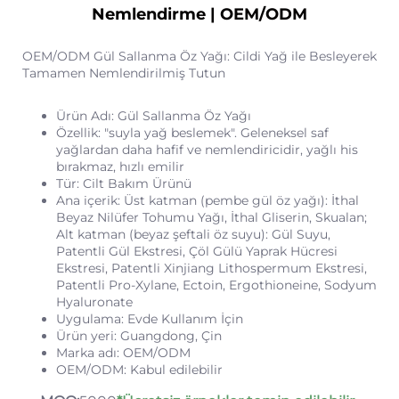
Nemlendirme | OEM/ODM
OEM/ODM Gül Sallanma Öz Yağı: Cildi Yağ ile Besleyerek
Tamamen Nemlendirilmiş Tutun
Ürün Adı: Gül Sallanma Öz Yağı
Özellik: "suyla yağ beslemek".
Geleneksel saf
yağlardan daha hafif ve nemlendiricidir, yağlı his
bırakmaz, hızlı emilir
Tür: Cilt Bakım Ürünü
Ana içerik: Üst katman (pembe gül öz yağı): İthal
Beyaz Nilüfer Tohumu Yağı, İthal Gliserin, Skualan;
Alt katman (beyaz şeftali öz suyu): Gül Suyu,
Patentli Gül Ekstresi, Çöl Gülü Yaprak Hücresi
Ekstresi, Patentli Xinjiang Lithospermum Ekstresi,
Patentli Pro-Xylane, Ectoin, Ergothioneine, Sodyum
Hyaluronate
Uygulama: Evde Kullanım İçin
Ürün yeri: Guangdong, Çin
Marka adı: OEM/ODM
OEM/ODM: Kabul edilebilir