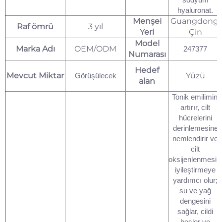
hyaluronat.
Menşei
Guangdong,
Raf ömrü
3 yıl
Yeri
Çin
Model
Marka Adı
OEM/ODM
247377
Numarası
Hedef
Mevcut Miktar
Yüzü
Görüşülecek
alan
Tonik emilimini
artırır, cilt
hücrelerini
derinlemesine
nemlendirir ve
cilt
oksijenlenmesini
iyileştirmeye
yardımcı olur;
su ve yağ
dengesini
sağlar, cildi
besler ve