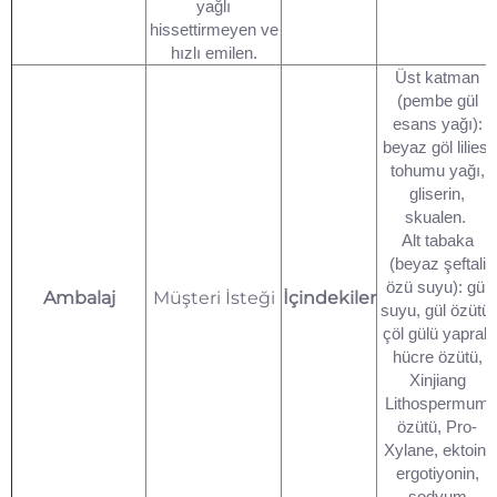
yağlı
hissettirmeyen ve
hızlı emilen.
Üst katman
(pembe gül
esans yağı):
beyaz göl liliesi
tohumu yağı,
gliserin,
skualen.
Alt tabaka
(beyaz şeftali
özü suyu): gül
Ambalaj
Müşteri İsteği
İçindekiler
suyu, gül özütü,
çöl gülü yaprak
hücre özütü,
Xinjiang
Lithospermum
özütü, Pro-
Xylane, ektoin,
ergotiyonin,
sodyum