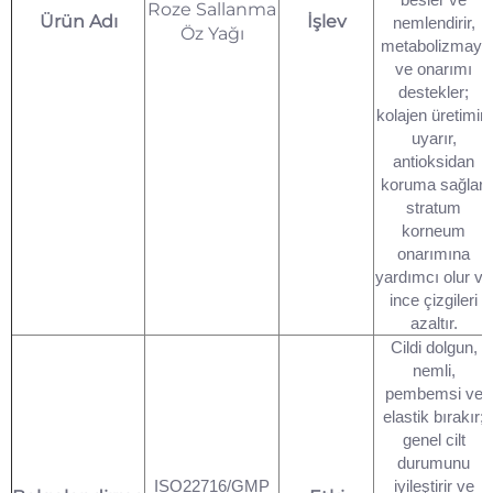
Roze Sallanma
Ürün Adı
İşlev
nemlendirir,
Öz Yağı
metabolizmayı
ve onarımı
destekler;
kolajen üretimini
uyarır,
antioksidan
koruma sağlar,
stratum
korneum
onarımına
yardımcı olur ve
ince çizgileri
azaltır.
Cildi dolgun,
nemli,
pembemsi ve
elastik bırakır;
genel cilt
durumunu
ISO22716/GMP
iyileştirir ve