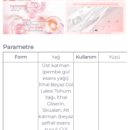
Parametre
Form
Yağ
Kullanım
Yüzü
Üst katman
(pembe gül
esans yağı):
İthal Beyaz Göl
Lalesi Tohum
Yağı, İthal
Gliserin,
Skualan; Alt
katman (beyaz
şeftali esans
suyu): Gül