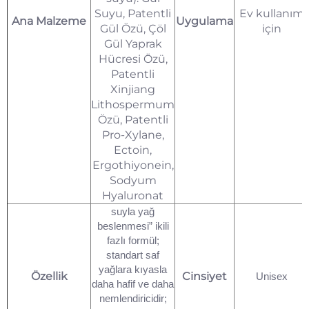
Suyu, Patentli
Ev kullanım
Ana Malzeme
Uygulama
Gül Özü, Çöl
için
Gül Yaprak
Hücresi Özü,
Patentli
Xinjiang
Lithospermum
Özü, Patentli
Pro-Xylane,
Ectoin,
Ergothiyonein,
Sodyum
Hyaluronat
suyla yağ
beslenmesi” ikili
fazlı formül;
standart saf
yağlara kıyasla
Özellik
Cinsiyet
Unisex
daha hafif ve daha
nemlendiricidir;