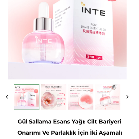
Gül Sallama Esans Yağı: Cilt Bariyeri
Onarımı Ve Parlaklık İçin İki Aşamalı