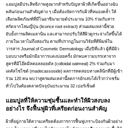
แอมปูลมีประสิทธิภาพสูงมากสำหรับปัญหาผิวที่เกิดขึ้นอย่างฉับ
พลันก่อนงานสำคัญต่าง ๆ เมื่อต้องจัดการกับผิวที่หมองคล้ำ ให้
เลือกผลิตภัณฑ์ที่มีไนอาซินามายด์ประมาณ 10% ร่วมกับสาร
สกัดจากโสมญี่ปุ่น (licorice root extract) ส่วนผสมเหล่านี้ช่วย
ยับยั้งการผลิตเมลานิน และสามารถปรับให้สีผิวดูกระจ่างใสขึ้นได้
ภายในเวลาไม่ถึงสองวัน ตามที่ปรากฏในงานวิจัยที่ตีพิมพ์ใน
วารสาร Journal of Cosmetic Dermatology เมื่อปีที่แล้ว ผู้ที่มีผิว
บอบบางหรือมักมีอาการแดงบ่อยครั้ง มักพบความบรรเทาจาก
สูตรที่มีโอ๊ตมีลคอลลอยดัล (colloidal oatmeal) 2% ร่วมกับมา
เดคัสโซไซด์ (madecassoside) ผลการทดสอบทางคลินิกที่มีผู้เข้า
ร่วม 120 คน พบว่าสูตรผสมเหล่านี้ลดการอักเสบได้เร็วกว่าเซรั่ม
ทั่วไปในท้องตลาดปัจจุบันประมาณ 32 เปอร์เซ็นต์
แอมปูลที่ให้ความชุ่มชื้นและทำให้ผิวสงบลง
อย่างไร จึงฟื้นฟูผิวที่เครียดก่อนงานสำคัญ
ผิวที่อยู่ภายใต้ความเครียดต้องการการฟื้นฟูเกราะป้องกันผิวอย่าง