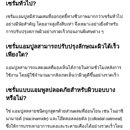
เซรั่มทั่วไป?
เซรั่มแอมปูลมีส่วนผสมที่ออกฤทธิ์ทางชีวภาพมากกว่าเซรั่มทั่วไป
อย่างมีนัยสำคัญ โดยอาจสูงถึงสิบเท่า จึงเหมาะอย่างยิ่งสำหรับ
การปรับปรุงสภาพผิวอย่างรวดเร็วก่อนงานพิเศษต่าง ๆ
เซรั่มแอมปูลสามารถปรับปรุงลักษณะผิวได้เร็ว
เพียงใด?
แอมปูลสามารถแสดงผลที่มองเห็นได้ภายในสามชั่วโมงหลังการ
ใช้งาน โดยผู้ใช้จำนวนมากสังเกตเห็นว่าผิวดูดีขึ้นอย่างรวดเร็ว
เซรั่มแบบแอมพูลปลอดภัยสำหรับผิวบอบบาง
หรือไม่?
ใช่ แอมปูลหลายชนิดถูกสูตรด้วยส่วนผสมที่อ่อนโยน เช่น ไนอาซิ
นามายด์ (niacinamide) และโอ๊ตคอลลอยดัล (colloidal oatmeal)
ซึ่งให้การบรรเทาอาการแดงและระคายเคืองได้อย่างรวดเร็วโดย