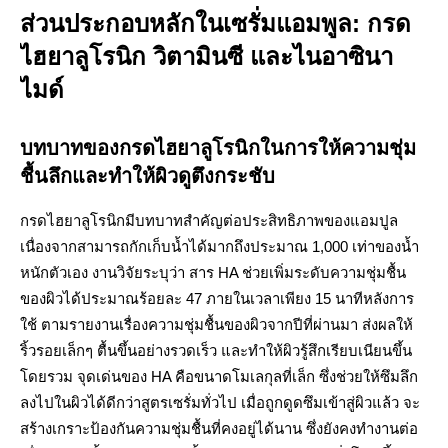
ส่วนประกอบหลักในเซรั่มแอมพูล: กรด
ไฮยาลูโรนิก วิตามินซี และไนอาซินา
ไมด์
บทบาทของกรดไฮยาลูโรนิกในการให้ความชุ่ม
ชื้นลึกและทำให้ผิวดูตึงกระชับ
กรดไฮยาลูโรนิกมีบทบาทสำคัญต่อประสิทธิภาพของแอมปูล
เนื่องจากสามารถกักเก็บน้ำได้มากถึงประมาณ 1,000 เท่าของน้ำ
หนักตัวเอง งานวิจัยระบุว่า สาร HA ช่วยเพิ่มระดับความชุ่มชื้น
ของผิวได้ประมาณร้อยละ 47 ภายในเวลาเพียง 15 นาทีหลังการ
ใช้ ตามรายงานเรื่องความชุ่มชื้นของผิวจากปีที่ผ่านมา ส่งผลให้
ริ้วรอยเล็กๆ ตื้นขึ้นอย่างรวดเร็ว และทำให้ผิวรู้สึกเรียบเนียนขึ้น
โดยรวม จุดเด่นของ HA คือขนาดโมเลกุลที่เล็ก ซึ่งช่วยให้ซึมลึก
ลงไปในผิวได้ดีกว่าสูตรเซรั่มทั่วไป เมื่อถูกดูดซึมเข้าสู่ผิวแล้ว จะ
สร้างเกราะป้องกันความชุ่มชื้นที่คงอยู่ได้นาน ซึ่งยังคงทำงานต่อ