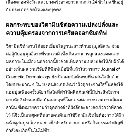
เนื่องตลอดทั้งวัน และบางครั้งอาจยาวนานกว่า 24 ชั่วโมง ขึ้นอยู่
กับประเภทของผิวแต่ละบุคคล
ผลกระทบของวิตามินซีต่อความเปล่งปลั่งและ
ความคุ้มครองจากการเครียดออกซิเดทีฟ
วิตามินซีทำงานได้ยอดเยี่ยมในฐานะสารต้านอนุมูลอิสระ ช่วย
ต่อสู้กับอนุมูลอิสระที่รบกวนผิวซึ่งเกิดจากการถูกแสงแดดและ
มลภาวะในเมือง นอกจากนี้ยังช่วยเพิ่มความเปล่งปลั่งให้กับผิวได้
อย่างเห็นผล งานวิจัยที่ตีพิมพ์เมื่อปีที่แล้วในวารสาร Journal of
Cosmetic Dermatology ยังเปิดเผยข้อค้นพบที่น่าสนใจอีกด้วย
โดยประมาณ 4 ใน 10 คนสังเกตเห็นว่าผิวดูกระจ่างใสขึ้นหลังใช้
แอมปูลเพียงครั้งเดียว สิ่งใดที่ทำให้ผลิตภัณฑ์นี้มีประสิทธิภาพ
มากนัก? คำตอบคือ มันออกฤทธิ์โดยตรงต่อกระบวนการผลิตเม
ลานิน ซึ่งหมายความว่าจุดด่างดำที่ฝังลึกจะจางลงเร็วกว่าที่คาด
ไว้ นี่จึงเป็นเหตุผลที่หลายคนหันมาใช้วิตามินซีเมื่อต้องการให้ผิว
หน้าดูสมบูรณ์แบบอย่างยิ่งสำหรับถ่ายภาพหรือกิจกรรมสำคัญที่
กำลังจะเกิดขึ้นในไม่ช้า