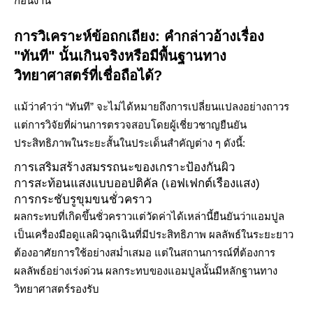
ก่อนงาน
การวิเคราะห์ข้อถกเถียง: คำกล่าวอ้างเรื่อง
"ทันที" นั้นเกินจริงหรือมีพื้นฐานทาง
วิทยาศาสตร์ที่เชื่อถือได้?
แม้ว่าคำว่า “ทันที” จะไม่ได้หมายถึงการเปลี่ยนแปลงอย่างถาวร
แต่การวิจัยที่ผ่านการตรวจสอบโดยผู้เชี่ยวชาญยืนยัน
ประสิทธิภาพในระยะสั้นในประเด็นสำคัญต่าง ๆ ดังนี้:
การเสริมสร้างสมรรถนะของเกราะป้องกันผิว
การสะท้อนแสงแบบออปติคัล (เอฟเฟกต์เรืองแสง)
การกระชับรูขุมขนชั่วคราว
ผลกระทบที่เกิดขึ้นชั่วคราวแต่วัดค่าได้เหล่านี้ยืนยันว่าแอมปูล
เป็นเครื่องมือดูแลผิวฉุกเฉินที่มีประสิทธิภาพ ผลลัพธ์ในระยะยาว
ต้องอาศัยการใช้อย่างสม่ำเสมอ แต่ในสถานการณ์ที่ต้องการ
ผลลัพธ์อย่างเร่งด่วน ผลกระทบของแอมปูลนั้นมีหลักฐานทาง
วิทยาศาสตร์รองรับ